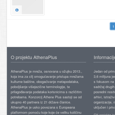
O projektu AthenaPlus
Informacij
AthenaPlus je mreža, osnovana u ožujku 2013.,
Jedan od prima
koja ima za cilj omogućavanje pristupa mrežama
3,6 milijuna j
kulturne baštine, obogaćivanje metapodataka,
s fokusom na s
poboljšanje višejezične terminologije, te
sadržaj drugih 
prilagođavanje podataka korisnicima s različitim
posredni nosite
potrebama. Konzorcij Athene Plus sastoji se od
arhivi, istraži
ukupno 40 partnera iz 21 države članice.
organizacije, 
AthenaPlus je usko povezana s Europeana
uključen i priv
platformom pomoću koje koje će veliku količinu
Cilj projekta 