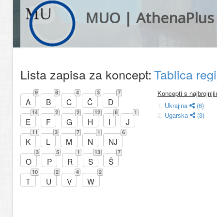
MUO | AthenaPlus
Lista zapisa za koncept:
Tablica reg
9
8
4
3
7
Koncepti s najbrojni
A
B
C
Č
D
1.
Ukrajina
(6)
14
2
2
12
8
1
2.
Ugarska
(3)
E
F
G
H
I
J
11
3
7
1
6
K
L
M
N
NJ
3
5
1
13
7
O
P
R
S
Š
10
2
4
2
T
U
V
W