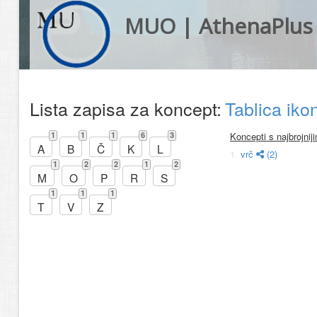
MUO | AthenaPlus
Lista zapisa za koncept:
Tablica iko
1
1
1
6
3
Koncepti s najbrojni
A
B
Č
K
L
1.
vrč
(2)
1
2
2
1
2
M
O
P
R
S
1
1
1
T
V
Z