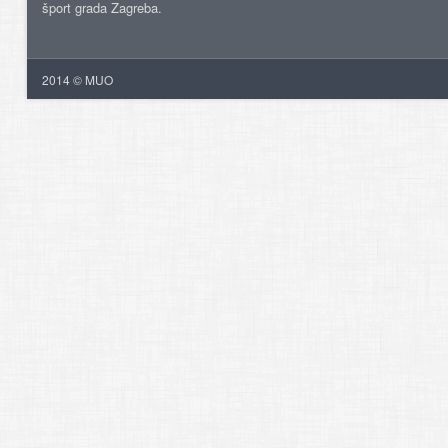
šport grada Zagreba.
2014 © MUO