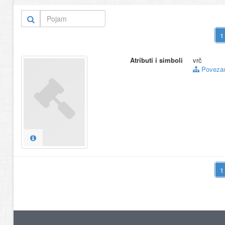
Atributi i simboli
vrč
Povezani