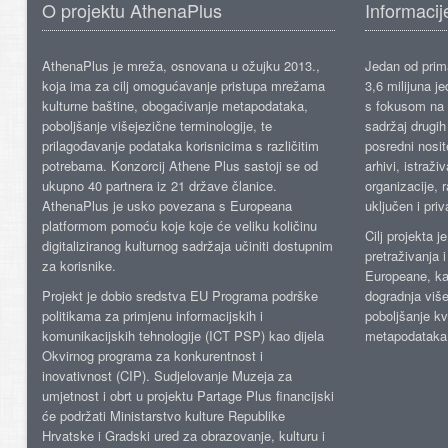
O projektu AthenaPlus
Informacij
AthenaPlus je mreža, osnovana u ožujku 2013.,
Jedan od prima
koja ima za cilj omogućavanje pristupa mrežama
3,6 milijuna j
kulturne baštine, obogaćivanje metapodataka,
s fokusom na s
poboljšanje višejezične terminologije, te
sadržaj drugih 
prilagođavanje podataka korisnicima s različitim
posredni nosite
potrebama. Konzorcij Athene Plus sastoji se od
arhivi, istraži
ukupno 40 partnera iz 21 države članice.
organizacije, 
AthenaPlus je usko povezana s Europeana
uključen i priv
platformom pomoću koje koje će veliku količinu
Cilj projekta 
digitaliziranog kulturnog sadržaja učiniti dostupnim
pretraživanja 
za korisnike.
Europeane, kao
Projekt je dobio sredstva EU Programa podrške
dogradnja više
politikama za primjenu informacijskih i
poboljšanje kv
komunikacijskih tehnologije (ICT PSP) kao dijela
metapodataka
Okvirnog programa za konkurentnost i
inovativnost (CIP). Sudjelovanje Muzeja za
umjetnost i obrt u projektu Partage Plus financijski
će podržati Ministarstvo kulture Republike
Hrvatske i Gradski ured za obrazovanje, kulturu i