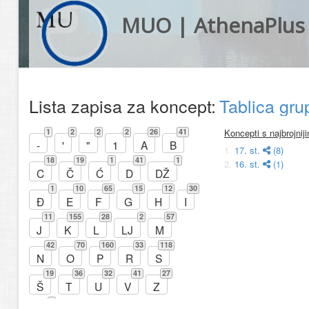
MUO | AthenaPlus
Lista zapisa za koncept:
Tablica gr
1
2
2
2
26
41
Koncepti s najbrojnij
-
'
"
1
A
B
1.
17. st.
(8)
18
19
1
41
1
2.
16. st.
(1)
C
Č
Ć
D
DŽ
1
10
65
15
12
30
Đ
E
F
G
H
I
11
155
28
2
57
J
K
L
LJ
M
42
70
160
33
118
N
O
P
R
S
19
36
32
41
27
Š
T
U
V
Z
8