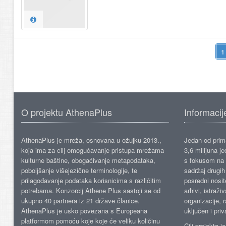
O projektu AthenaPlus
Informacij
AthenaPlus je mreža, osnovana u ožujku 2013.,
Jedan od prima
koja ima za cilj omogućavanje pristupa mrežama
3,6 milijuna j
kulturne baštine, obogaćivanje metapodataka,
s fokusom na s
poboljšanje višejezične terminologije, te
sadržaj drugih 
prilagođavanje podataka korisnicima s različitim
posredni nosite
potrebama. Konzorcij Athene Plus sastoji se od
arhivi, istraži
ukupno 40 partnera iz 21 države članice.
organizacije, 
AthenaPlus je usko povezana s Europeana
uključen i priv
platformom pomoću koje koje će veliku količinu
Cilj projekta 