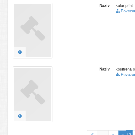
Naziv
kolor print
Povezani
Naziv
kositrena o
Povezani
…
1
/ 7