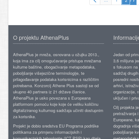
O projektu AthenaPlus
Informacij
AthenaPlus je mreža, osnovana u ožujku 2013.,
Jedan od prima
koja ima za cilj omogućavanje pristupa mrežama
3,6 milijuna j
kulturne baštine, obogaćivanje metapodataka,
s fokusom na s
poboljšanje višejezične terminologije, te
sadržaj drugih 
prilagođavanje podataka korisnicima s različitim
posredni nosite
potrebama. Konzorcij Athene Plus sastoji se od
arhivi, istraži
ukupno 40 partnera iz 21 države članice.
organizacije, 
AthenaPlus je usko povezana s Europeana
uključen i priv
platformom pomoću koje koje će veliku količinu
Cilj projekta 
digitaliziranog kulturnog sadržaja učiniti dostupnim
pretraživanja 
za korisnike.
Europeane, kao
Projekt je dobio sredstva EU Programa podrške
dogradnja više
politikama za primjenu informacijskih i
poboljšanje kv
komunikacijskih tehnologije (ICT PSP) kao dijela
metapodataka