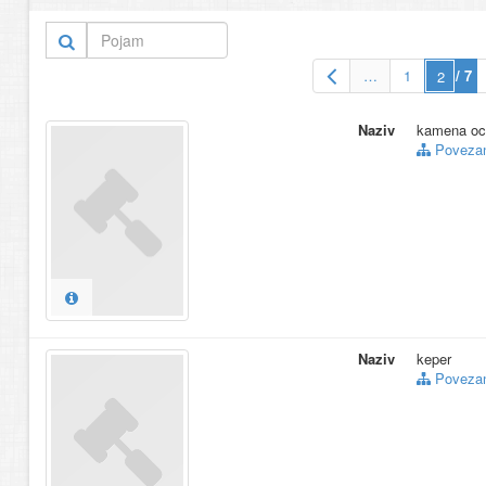
13.
kaširana fotograf
14.
kalotipija, talboti
15.
kolor print
(54)
…
1
/ 7
Više… (69)
Naziv
kamena oc
Povezani
Naziv
keper
Povezani