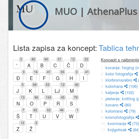
MUO | AthenaPlus
Lista zapisa za koncept:
Tablica teh
2
40
60
51
12
22
Koncepti s najbrojni
'
A
B
C
Č
D
1.
kovanje; forging (
3
16
41
35
3
41
2.
kolor fotografija
Đ
E
F
G
H
I
3.
klorbromsrebro
(
5
69
53
12
40
4.
kolorirana
(106)
J
K
L
LJ
M
5.
kaljenje
(102)
13
96
154
45
79
6.
pletenje; knitting 
N
O
P
R
S
7.
kovano
(80)
7
82
52
46
1
8.
kolorirano
(79)
Š
T
U
V
W
9.
kromofotografija
12
5
10.
kromiranje
(73)
Z
Ž
11.
knjigotisak
(64
12.
kombinirana tehn