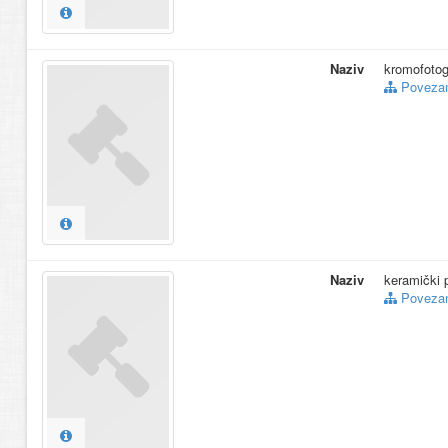
Naziv
kromofotogr
Povezani
Naziv
keramički p
Povezani