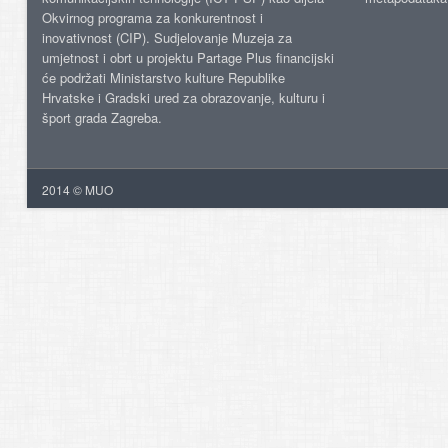
Okvirnog programa za konkurentnost i
inovativnost (CIP). Sudjelovanje Muzeja za
umjetnost i obrt u projektu Partage Plus financijski
će podržati Ministarstvo kulture Republike
Hrvatske i Gradski ured za obrazovanje, kulturu i
šport grada Zagreba.
2014 © MUO