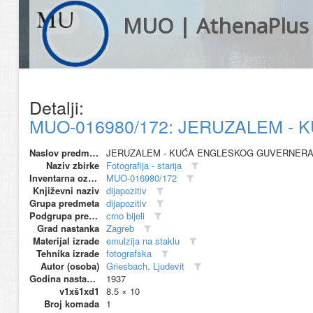
MUO | AthenaPlus
Detalji:
MUO-016980/172: JERUZALEM - 
Naslov predmeta
JERUZALEM - KUĆA ENGLESKOG GUVERNER
Naziv zbirke
Fotografija - starija
Inventarna oznaka
MUO-016980/172
Književni naziv
dijapozitiv
Grupa predmeta
dijapozitiv
Podgrupa predmeta
crno bijeli
Grad nastanka
Zagreb
Materijal izrade
emulzija na staklu
Tehnika izrade
fotografska
Autor (osoba)
Griesbach, Ljudevit
Godina nastanka
1937
v1xš1xd1
8.5 × 10
Broj komada
1