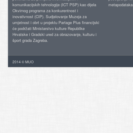
komunikacijskih tehnologije (ICT PSP) kao dijela
metapodataka
Okvirnog programa za konkurentnost i
inovativnost (CIP). Sudjelovanje Muzeja za
umjetnost i obrt u projektu Partage Plus financijski
će podržati Ministarstvo kulture Republike
Hrvatske i Gradski ured za obrazovanje, kulturu i
šport grada Zagreba.
2014 © MUO