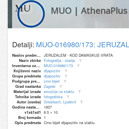
MUO | AthenaPlus
Detalji:
MUO-016980/173: JERUZAL
Naslov predmeta
JERUZALEM - KOD DAMASKUS VRATA
Naziv zbirke
Fotografija - starija
Inventarna oznaka
MUO-016980/173
Književni naziv
dijapozitiv
Grupa predmeta
dijapozitiv
Podgrupa predmeta
crno bijeli
Grad nastanka
Zagreb
Materijal izrade
emulzija na staklu
Tehnika izrade
fotografska
Autor (osoba)
Griesbach, Ljudevit
Godina nastanka
1937
v1xš1xd1
8.5 × 10
Broj komada
1
Opis predmeta
Crno bijeli dijapozitiv na staklu.