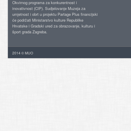
Okvirnog programa za konkurentnost i
inovativnost (CIP). Sudjelovanje Muzeja za
umjetnost i obrt u projektu Partage Plus financijski
će podržati Ministarstvo kulture Republike
Hrvatske i Gradski ured za obrazovanje, kulturu i
šport grada Zagreba.
2014 © MUO