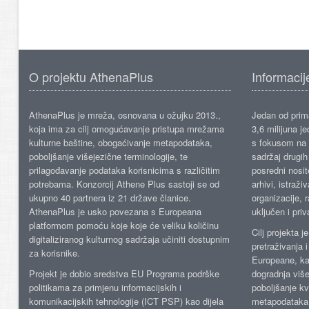
O projektu AthenaPlus
Informacij
AthenaPlus je mreža, osnovana u ožujku 2013.,
Jedan od prima
koja ima za cilj omogućavanje pristupa mrežama
3,6 milijuna j
kulturne baštine, obogaćivanje metapodataka,
s fokusom na s
poboljšanje višejezične terminologije, te
sadržaj drugih 
prilagođavanje podataka korisnicima s različitim
posredni nosite
potrebama. Konzorcij Athene Plus sastoji se od
arhivi, istraži
ukupno 40 partnera iz 21 države članice.
organizacije, 
AthenaPlus je usko povezana s Europeana
uključen i priv
platformom pomoću koje koje će veliku količinu
Cilj projekta 
digitaliziranog kulturnog sadržaja učiniti dostupnim
pretraživanja 
za korisnike.
Europeane, kao
Projekt je dobio sredstva EU Programa podrške
dogradnja više
politikama za primjenu informacijskih i
poboljšanje kv
komunikacijskih tehnologije (ICT PSP) kao dijela
metapodataka