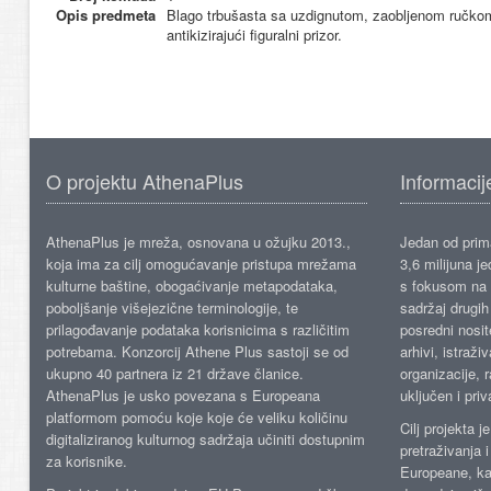
Opis predmeta
Blago trbušasta sa uzdignutom, zaobljenom ručko
antikizirajući figuralni prizor.
O projektu AthenaPlus
Informacij
AthenaPlus je mreža, osnovana u ožujku 2013.,
Jedan od prima
koja ima za cilj omogućavanje pristupa mrežama
3,6 milijuna j
kulturne baštine, obogaćivanje metapodataka,
s fokusom na s
poboljšanje višejezične terminologije, te
sadržaj drugih 
prilagođavanje podataka korisnicima s različitim
posredni nosite
potrebama. Konzorcij Athene Plus sastoji se od
arhivi, istraži
ukupno 40 partnera iz 21 države članice.
organizacije, 
AthenaPlus je usko povezana s Europeana
uključen i priv
platformom pomoću koje koje će veliku količinu
Cilj projekta 
digitaliziranog kulturnog sadržaja učiniti dostupnim
pretraživanja 
za korisnike.
Europeane, kao