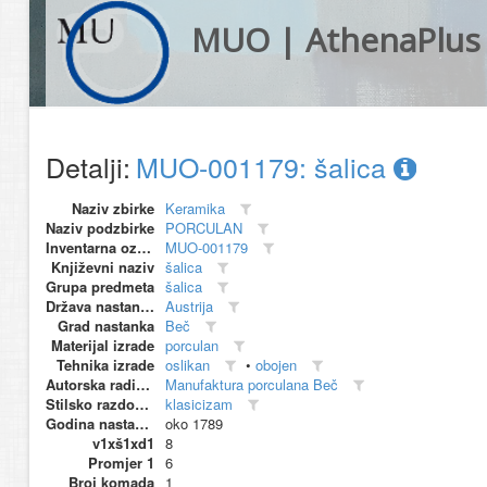
MUO | AthenaPlus
Detalji:
MUO-001179: šalica
Naziv zbirke
Keramika
Naziv podzbirke
PORCULAN
Inventarna oznaka
MUO-001179
Književni naziv
šalica
Grupa predmeta
šalica
Država nastanka
Austrija
Grad nastanka
Beč
Materijal izrade
porculan
Tehnika izrade
oslikan
•
obojen
Autorska radionica (proizvođač)
Manufaktura porculana Beč
Stilsko razdoblje
klasicizam
Godina nastanka
oko 1789
v1xš1xd1
8
Promjer 1
6
Broj komada
1