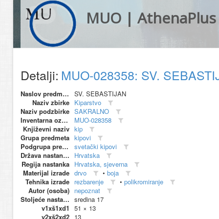
MUO | AthenaPlus
Detalji:
MUO-028358: SV. SEBASTIJ
Naslov predmeta
SV. SEBASTIJAN
Naziv zbirke
Kiparstvo
Naziv podzbirke
SAKRALNO
Inventarna oznaka
MUO-028358
Književni naziv
kip
Grupa predmeta
kipovi
Podgrupa predmeta
svetački kipovi
Država nastanka
Hrvatska
Regija nastanka
Hrvatska, sjeverna
Materijal izrade
drvo
•
boja
Tehnika izrade
rezbarenje
•
polikromiranje
Autor (osoba)
nepoznat
Stoljeće nastanka
sredina 17
v1xš1xd1
51 × 13
v2xš2xd2
13