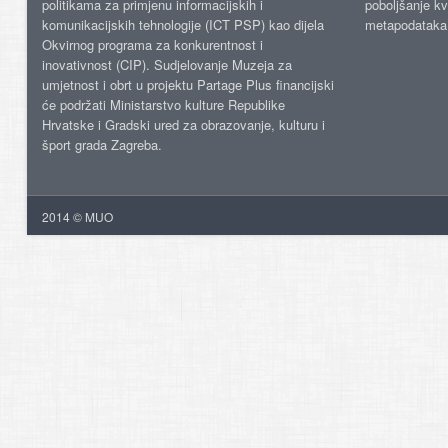
politikama za primjenu informacijskih i
poboljšanje kv
komunikacijskih tehnologije (ICT PSP) kao dijela
metapodataka
Okvirnog programa za konkurentnost i
inovativnost (CIP). Sudjelovanje Muzeja za
umjetnost i obrt u projektu Partage Plus financijski
će podržati Ministarstvo kulture Republike
Hrvatske i Gradski ured za obrazovanje, kulturu i
šport grada Zagreba.
2014 © MUO