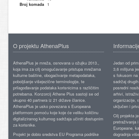
Broj komada
1
O projektu AthenaPlus
Informacij
AthenaPlus je mreža, osnovana u ožujku 2013.,
Jedan od prima
koja ima za cilj omogućavanje pristupa mrežama
3,6 milijuna j
kulturne baštine, obogaćivanje metapodataka,
s fokusom na s
poboljšanje višejezične terminologije, te
sadržaj drugih 
prilagođavanje podataka korisnicima s različitim
posredni nosite
potrebama. Konzorcij Athene Plus sastoji se od
arhivi, istraži
ukupno 40 partnera iz 21 države članice.
organizacije, 
AthenaPlus je usko povezana s Europeana
uključen i priv
platformom pomoću koje koje će veliku količinu
Cilj projekta 
digitaliziranog kulturnog sadržaja učiniti dostupnim
pretraživanja 
za korisnike.
Europeane, kao
Projekt je dobio sredstva EU Programa podrške
dogradnja više