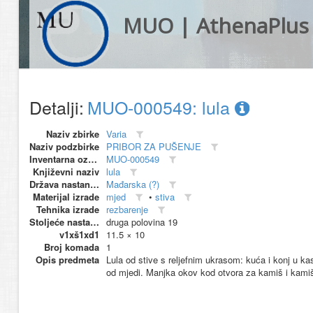
MUO | AthenaPlus
Detalji:
MUO-000549: lula
Naziv zbirke
Varia
Naziv podzbirke
PRIBOR ZA PUŠENJE
Inventarna oznaka
MUO-000549
Književni naziv
lula
Država nastanka
Mađarska (?)
Materijal izrade
mjed
•
stiva
Tehnika izrade
rezbarenje
Stoljeće nastanka
druga polovina 19
v1xš1xd1
11.5 × 10
Broj komada
1
Opis predmeta
Lula od stive s reljefnim ukrasom: kuća i konj u ka
od mjedi. Manjka okov kod otvora za kamiš i kami