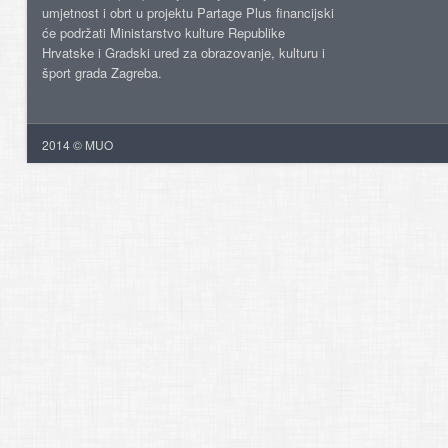
umjetnost i obrt u projektu Partage Plus financijski
će podržati Ministarstvo kulture Republike
Hrvatske i Gradski ured za obrazovanje, kulturu i
šport grada Zagreba.
2014 © MUO