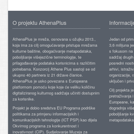
O projektu AthenaPlus
Informacij
AthenaPlus je mreža, osnovana u ožujku 2013.,
Jedan od prima
koja ima za cilj omogućavanje pristupa mrežama
3,6 milijuna j
kulturne baštine, obogaćivanje metapodataka,
s fokusom na s
poboljšanje višejezične terminologije, te
sadržaj drugih 
prilagođavanje podataka korisnicima s različitim
posredni nosite
potrebama. Konzorcij Athene Plus sastoji se od
arhivi, istraži
ukupno 40 partnera iz 21 države članice.
organizacije, 
AthenaPlus je usko povezana s Europeana
uključen i priv
platformom pomoću koje koje će veliku količinu
Cilj projekta 
digitaliziranog kulturnog sadržaja učiniti dostupnim
pretraživanja 
za korisnike.
Europeane, kao
Projekt je dobio sredstva EU Programa podrške
dogradnja više
politikama za primjenu informacijskih i
poboljšanje kv
komunikacijskih tehnologije (ICT PSP) kao dijela
metapodataka
Okvirnog programa za konkurentnost i
inovativnost (CIP). Sudjelovanje Muzeja za