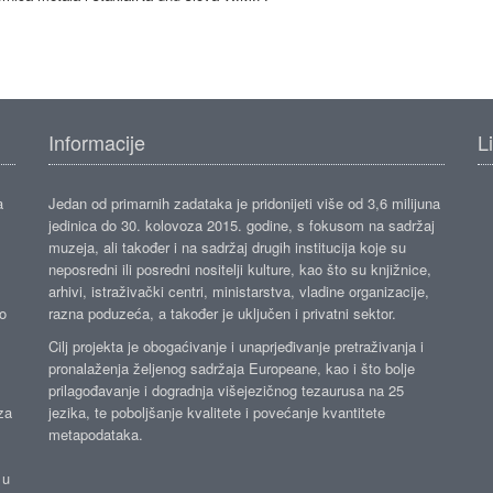
Informacije
L
a
Jedan od primarnih zadataka je pridonijeti više od 3,6 milijuna
jedinica do 30. kolovoza 2015. godine, s fokusom na sadržaj
muzeja, ali također i na sadržaj drugih institucija koje su
neposredni ili posredni nositelji kulture, kao što su knjižnice,
arhivi, istraživački centri, ministarstva, vladine organizacije,
ko
razna poduzeća, a također je uključen i privatni sektor.
Cilj projekta je obogaćivanje i unaprjeđivanje pretraživanja i
pronalaženja željenog sadržaja Europeane, kao i što bolje
prilagođavanje i dogradnja višejezičnog tezaurusa na 25
za
jezika, te poboljšanje kvalitete i povećanje kvantitete
metapodataka.
 u