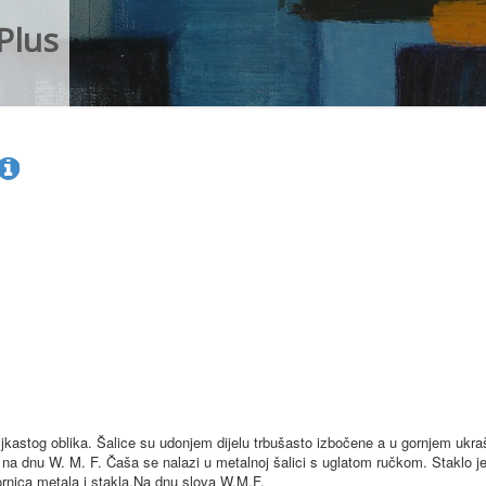
Plus
ljkastog oblika. Šalice su udonjem dijelu trbušasto izbočene a u gornjem ukr
ig na dnu W. M. F. Čaša se nalazi u metalnoj šalici s uglatom ručkom. Staklo j
tvornica metala i stakla.Na dnu slova W.M.F.