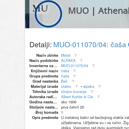
MUO | Athena
Detalji:
MUO-011070/04: čaša
Naziv zbirke
Metal
Naziv podzbirke
ALPAKA
Inventarna oznaka
MUO-011070/04
Književni naziv
čaša
Grupa predmeta
čaša
Grad nastanka
Beč
Materijal izrade
staklo
•
alpaka
Tehnika izrade
strojno kovanje
Autorska radionica (proizvođač)
Albert Kohler & Cie
Godina nastanka
oko 1906
Stoljeće nastanka
prva četvrt 20
Broj komada
1
Opis predmeta
U metalnoj šalici od bezbojnog stakla va
užljebinama. Užljebine su i na ručici. Ž
oblika. Vjerojatno rad dviju austrijskih 