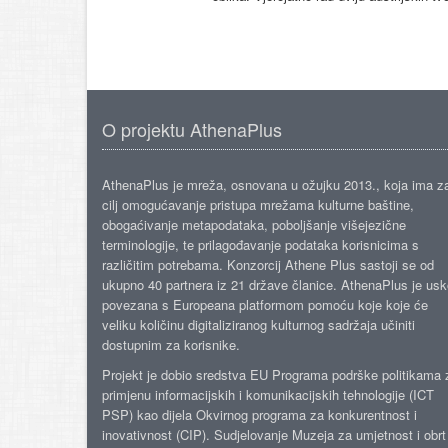
O projektu AthenaPlus
AthenaPlus je mreža, osnovana u ožujku 2013., koja ima z
cilj omogućavanje pristupa mrežama kulturne baštine,
obogaćivanje metapodataka, poboljšanje višejezične
terminologije, te prilagođavanje podataka korisnicima s
različitim potrebama. Konzorcij Athene Plus sastoji se od
ukupno 40 partnera iz 21 države članice. AthenaPlus je us
povezana s Europeana platformom pomoću koje koje će
veliku količinu digitaliziranog kulturnog sadržaja učiniti
dostupnim za korisnike.
Projekt je dobio sredstva EU Programa podrške politikama 
primjenu informacijskih i komunikacijskih tehnologije (ICT
PSP) kao dijela Okvirnog programa za konkurentnost i
inovativnost (CIP). Sudjelovanje Muzeja za umjetnost i obrt