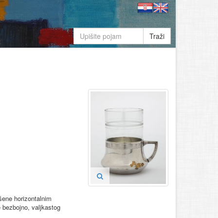
Traži
ašene horizontalnim
e bezbojno, valjkastog