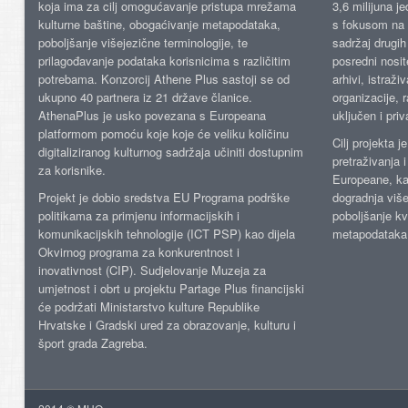
koja ima za cilj omogućavanje pristupa mrežama
3,6 milijuna j
kulturne baštine, obogaćivanje metapodataka,
s fokusom na s
poboljšanje višejezične terminologije, te
sadržaj drugih 
prilagođavanje podataka korisnicima s različitim
posredni nosite
potrebama. Konzorcij Athene Plus sastoji se od
arhivi, istraži
ukupno 40 partnera iz 21 države članice.
organizacije, 
AthenaPlus je usko povezana s Europeana
uključen i priv
platformom pomoću koje koje će veliku količinu
Cilj projekta 
digitaliziranog kulturnog sadržaja učiniti dostupnim
pretraživanja 
za korisnike.
Europeane, kao
Projekt je dobio sredstva EU Programa podrške
dogradnja više
politikama za primjenu informacijskih i
poboljšanje kv
komunikacijskih tehnologije (ICT PSP) kao dijela
metapodataka
Okvirnog programa za konkurentnost i
inovativnost (CIP). Sudjelovanje Muzeja za
umjetnost i obrt u projektu Partage Plus financijski
će podržati Ministarstvo kulture Republike
Hrvatske i Gradski ured za obrazovanje, kulturu i
šport grada Zagreba.