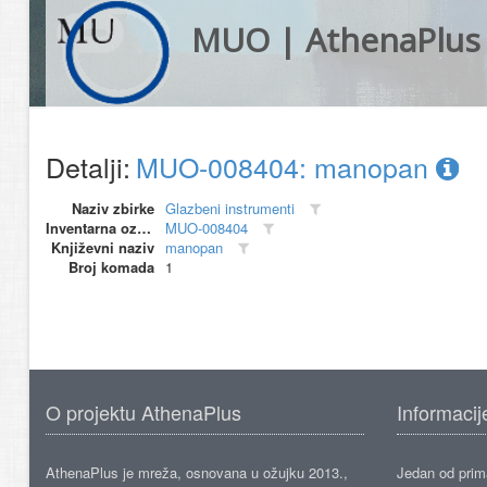
MUO | AthenaPlus
Detalji:
MUO-008404: manopan
Naziv zbirke
Glazbeni instrumenti
Inventarna oznaka
MUO-008404
Književni naziv
manopan
Broj komada
1
O projektu AthenaPlus
Informacij
AthenaPlus je mreža, osnovana u ožujku 2013.,
Jedan od prima