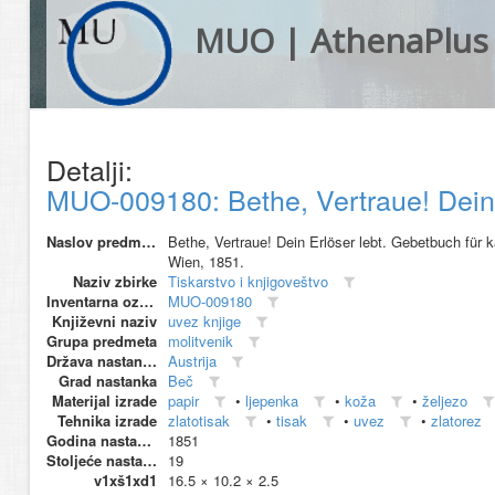
MUO | AthenaPlus
Detalji:
MUO-009180: Bethe, Vertraue! Dein E
Naslov predmeta
Bethe, Vertraue! Dein Erlöser lebt. Gebetbuch für 
Wien, 1851.
Naziv zbirke
Tiskarstvo i knjigoveštvo
Inventarna oznaka
MUO-009180
Književni naziv
uvez knjige
Grupa predmeta
molitvenik
Država nastanka
Austrija
Grad nastanka
Beč
Materijal izrade
papir
•
ljepenka
•
koža
•
željezo
Tehnika izrade
zlatotisak
•
tisak
•
uvez
•
zlatorez
Godina nastanka
1851
Stoljeće nastanka
19
v1xš1xd1
16.5 × 10.2 × 2.5