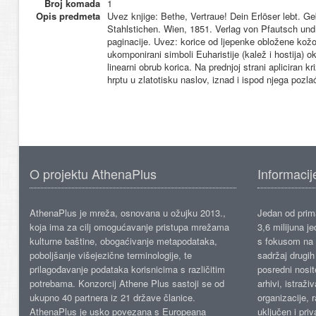
Broj komada
1
Opis predmeta
Uvez knjige: Bethe, Vertraue! Dein Erlöser lebt. G
Stahlstichen. Wien, 1851. Verlag von Pfautsch und
paginacije. Uvez: korice od ljepenke obložene kož
ukomponirani simboli Euharistije (kalež i hostija) o
linearni obrub korica. Na prednjoj strani apliciran k
hrptu u zlatotisku naslov, iznad i ispod njega pozlaće
O projektu AthenaPlus
Informacij
AthenaPlus je mreža, osnovana u ožujku 2013.,
Jedan od prima
koja ima za cilj omogućavanje pristupa mrežama
3,6 milijuna j
kulturne baštine, obogaćivanje metapodataka,
s fokusom na s
poboljšanje višejezične terminologije, te
sadržaj drugih 
prilagođavanje podataka korisnicima s različitim
posredni nosite
potrebama. Konzorcij Athene Plus sastoji se od
arhivi, istraži
ukupno 40 partnera iz 21 države članice.
organizacije, 
AthenaPlus je usko povezana s Europeana
uključen i priv