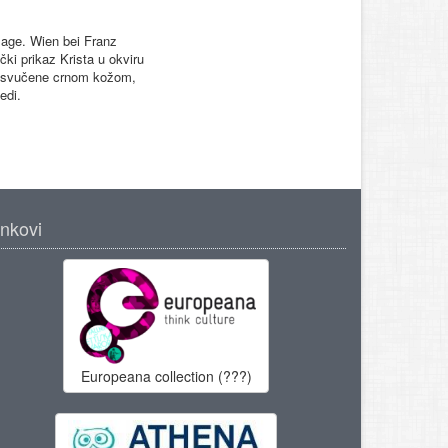
lage. Wien bei Franz
čki prikaz Krista u okviru
 presvučene crnom kožom,
edi.
inkovi
Europeana collection (???)