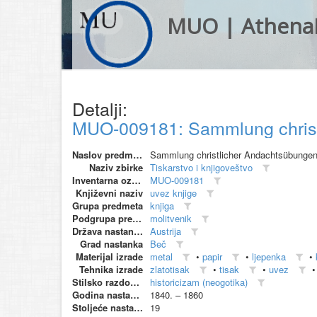
MUO | Athena
Detalji:
MUO-009181: Sammlung christli
Naslov predmeta
Sammlung christlicher Andachtsübungen f
Naziv zbirke
Tiskarstvo i knjigoveštvo
Inventarna oznaka
MUO-009181
Književni naziv
uvez knjige
Grupa predmeta
knjiga
Podgrupa predmeta
molitvenik
Država nastanka
Austrija
Grad nastanka
Beč
Materijal izrade
metal
•
papir
•
ljepenka
•
Tehnika izrade
zlatotisak
•
tisak
•
uvez
Stilsko razdoblje
historicizam (neogotika)
Godina nastanka
1840. – 1860
Stoljeće nastanka
19