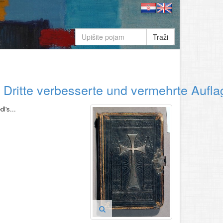
Traži
itte verbesserte und vermehrte Auflage
l's...