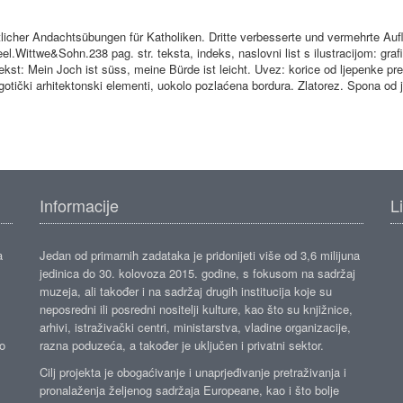
licher Andachtsübungen für Katholiken. Dritte verbesserte und vermehrte Auf
el.Wittwe&Sohn.238 pag. str. teksta, indeks, naslovni list s ilustracijom: grafi
 tekst: Mein Joch ist süss, meine Bürde ist leicht. Uvez: korice od ljepenke
o-gotički arhitektonski elementi, uokolo pozlaćena bordura. Zlatorez. Spona od j
Informacije
L
a
Jedan od primarnih zadataka je pridonijeti više od 3,6 milijuna
jedinica do 30. kolovoza 2015. godine, s fokusom na sadržaj
muzeja, ali također i na sadržaj drugih institucija koje su
neposredni ili posredni nositelji kulture, kao što su knjižnice,
arhivi, istraživački centri, ministarstva, vladine organizacije,
ko
razna poduzeća, a također je uključen i privatni sektor.
Cilj projekta je obogaćivanje i unaprjeđivanje pretraživanja i
pronalaženja željenog sadržaja Europeane, kao i što bolje