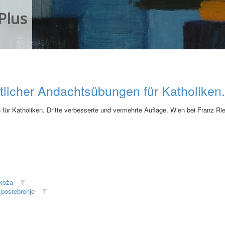
Plus
cher Andachtsübungen für Katholiken. Dr
ür Katholiken. Dritte verbesserte und vermehrte Auflage. Wien bei Franz Ried
koža
•
posrebrenje