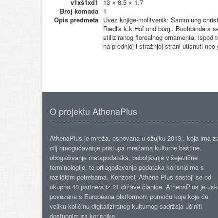
v1xš1xd1
13 × 8.5 × 1.7
Broj komada
1
Opis predmeta
Uvez knjige-molitvenik: Sammlung christ
Riedl's k.k.Hof und bürgl. Buchbinders se
stiliziranog florealnog ornamenta, ispod
na prednjoj i stražnjoj strani utisnuti ne
O projektu AthenaPlus
AthenaPlus je mreža, osnovana u ožujku 2013., koja ima z
cilj omogućavanje pristupa mrežama kulturne baštine,
obogaćivanje metapodataka, poboljšanje višejezične
terminologije, te prilagođavanje podataka korisnicima s
različitim potrebama. Konzorcij Athene Plus sastoji se od
ukupno 40 partnera iz 21 države članice. AthenaPlus je us
povezana s Europeana platformom pomoću koje koje će
veliku količinu digitaliziranog kulturnog sadržaja učiniti
dostupnim za korisnike.