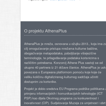
O projektu AthenaPlus
AthenaPlus je mreža, osnovana u ožujku 2013., koja ima z
cilj omogućavanje pristupa mrežama kulturne baštine,
obogaćivanje metapodataka, poboljšanje višejezične
terminologije, te prilagođavanje podataka korisnicima s
različitim potrebama. Konzorcij Athene Plus sastoji se od
ukupno 40 partnera iz 21 države članice. AthenaPlus je us
povezana s Europeana platformom pomoću koje koje će
veliku količinu digitaliziranog kulturnog sadržaja učiniti
dostupnim za korisnike.
Projekt je dobio sredstva EU Programa podrške politikama 
primjenu informacijskih i komunikacijskih tehnologije (ICT
PSP) kao dijela Okvirnog programa za konkurentnost i
inovativnost (CIP). Sudjelovanje Muzeja za umjetnost i obrt