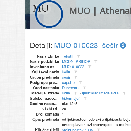
MUO | Athena
Detalji:
MUO-010023: šešir
Naziv zbirke
Tekstil
Naziv podzbirke
MODNI PRIBOR
Inventarna oznaka
MUO-010023
Književni naziv
šešir
Grupa predmeta
šešir
Podgrupa predmeta
capotte
Grad nastanka
Dubrovnik
Materijal izrade
svila
•
ljubičastosmeđa svila
Stilsko razdoblje
bidermajer
Godina nastanka
oko 1845
v1xš1xd1
20
Broj komada
1
Opis predmeta
od ljubičastosmeđe svile (ljubičasta boja
crvenoplavom svilenomvrpcom s motivom cv
Ključne riječi
stalni postav 1995