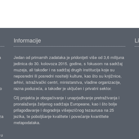
Informacije
L
a
Jedan od primarnih zadataka je pridonijeti više od 3,6 milijuna
jedinica do 30. kolovoza 2015. godine, s fokusom na sadržaj
muzeja, ali također i na sadržaj drugih institucija koje su
neposredni ili posredni nositelji kulture, kao što su knjižnice,
arhivi, istraživački centri, ministarstva, vladine organizacije,
ko
razna poduzeća, a također je uključen i privatni sektor.
Cilj projekta je obogaćivanje i unaprjeđivanje pretraživanja i
pronalaženja željenog sadržaja Europeane, kao i što bolje
prilagođavanje i dogradnja višejezičnog tezaurusa na 25
za
jezika, te poboljšanje kvalitete i povećanje kvantitete
metapodataka.
 u