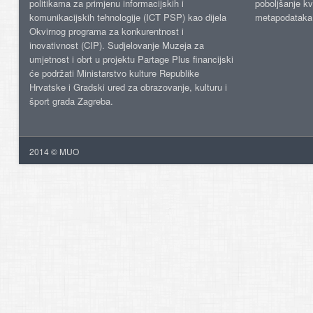
politikama za primjenu informacijskih i
poboljšanje kv
komunikacijskih tehnologije (ICT PSP) kao dijela
metapodataka
Okvirnog programa za konkurentnost i
inovativnost (CIP). Sudjelovanje Muzeja za
umjetnost i obrt u projektu Partage Plus financijski
će podržati Ministarstvo kulture Republike
Hrvatske i Gradski ured za obrazovanje, kulturu i
šport grada Zagreba.
2014 © MUO