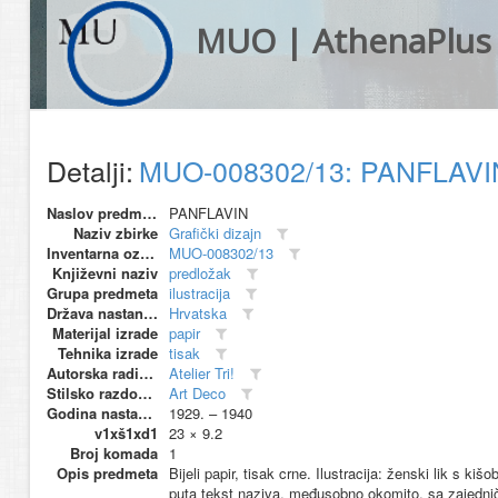
MUO | AthenaPlus
Detalji:
MUO-008302/13: PANFLAVIN
Naslov predmeta
PANFLAVIN
Naziv zbirke
Grafički dizajn
Inventarna oznaka
MUO-008302/13
Književni naziv
predložak
Grupa predmeta
ilustracija
Država nastanka
Hrvatska
Materijal izrade
papir
Tehnika izrade
tisak
Autorska radionica (proizvođač)
Atelier Tri!
Stilsko razdoblje
Art Deco
Godina nastanka
1929. – 1940
v1xš1xd1
23 × 9.2
Broj komada
1
Opis predmeta
Bijeli papir, tisak crne. Ilustracija: ženski lik s ki
puta tekst naziva, međusobno okomito, sa zajednič