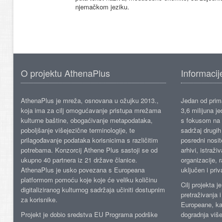
njemačkom jeziku.
O projektu AthenaPlus
Informacij
AthenaPlus je mreža, osnovana u ožujku 2013.,
Jedan od prima
koja ima za cilj omogućavanje pristupa mrežama
3,6 milijuna j
kulturne baštine, obogaćivanje metapodataka,
s fokusom na s
poboljšanje višejezične terminologije, te
sadržaj drugih 
prilagođavanje podataka korisnicima s različitim
posredni nosite
potrebama. Konzorcij Athene Plus sastoji se od
arhivi, istraži
ukupno 40 partnera iz 21 države članice.
organizacije, 
AthenaPlus je usko povezana s Europeana
uključen i priv
platformom pomoću koje koje će veliku količinu
Cilj projekta 
digitaliziranog kulturnog sadržaja učiniti dostupnim
pretraživanja 
za korisnike.
Europeane, kao
Projekt je dobio sredstva EU Programa podrške
dogradnja više