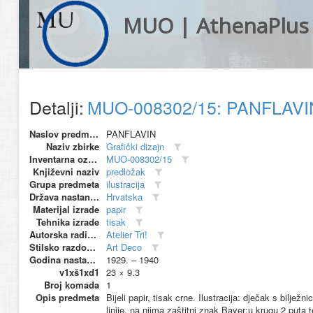
MUO | AthenaPlus
Detalji:
MUO-008302/15: PANFLAVIN
Naslov predmeta
PANFLAVIN
Naziv zbirke
Grafički dizajn
Inventarna oznaka
MUO-008302/15
Književni naziv
predložak
Grupa predmeta
ilustracija
Država nastanka
Hrvatska
Materijal izrade
papir
Tehnika izrade
tisak
Autorska radionica (proizvođač)
Atelier Tri!
Stilsko razdoblje
Art Deco
Godina nastanka
1929. – 1940
v1xš1xd1
23 × 9.3
Broj komada
1
Opis predmeta
Bijeli papir, tisak crne. Ilustracija: dječak s biljež
linije, na njima zaštitni znak Bayer:u krugu 2 put