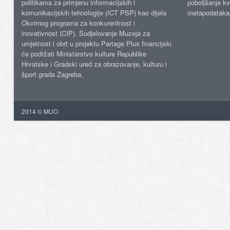
politikama za primjenu informacijskih i
poboljšanje kv
komunikacijskih tehnologije (ICT PSP) kao dijela
metapodataka
Okvirnog programa za konkurentnost i
inovativnost (CIP). Sudjelovanje Muzeja za
umjetnost i obrt u projektu Partage Plus financijski
će podržati Ministarstvo kulture Republike
Hrvatske i Gradski ured za obrazovanje, kulturu i
šport grada Zagreba.
2014 © MUO