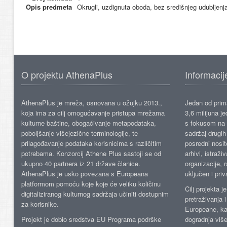
Opis predmeta
Okrugli, uzdignuta oboda, bez središnjeg udubljenja
O projektu AthenaPlus
Informacij
AthenaPlus je mreža, osnovana u ožujku 2013.,
Jedan od prima
koja ima za cilj omogućavanje pristupa mrežama
3,6 milijuna j
kulturne baštine, obogaćivanje metapodataka,
s fokusom na s
poboljšanje višejezične terminologije, te
sadržaj drugih 
prilagođavanje podataka korisnicima s različitim
posredni nosite
potrebama. Konzorcij Athene Plus sastoji se od
arhivi, istraži
ukupno 40 partnera iz 21 države članice.
organizacije, 
AthenaPlus je usko povezana s Europeana
uključen i priv
platformom pomoću koje koje će veliku količinu
Cilj projekta 
digitaliziranog kulturnog sadržaja učiniti dostupnim
pretraživanja 
za korisnike.
Europeane, kao
Projekt je dobio sredstva EU Programa podrške
dogradnja više