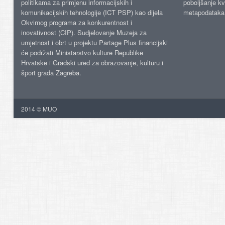
politikama za primjenu informacijskih i
poboljšanje kv
komunikacijskih tehnologije (ICT PSP) kao dijela
metapodataka
Okvirnog programa za konkurentnost i
inovativnost (CIP). Sudjelovanje Muzeja za
umjetnost i obrt u projektu Partage Plus financijski
će podržati Ministarstvo kulture Republike
Hrvatske i Gradski ured za obrazovanje, kulturu i
šport grada Zagreba.
2014 © MUO