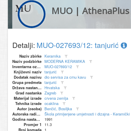
MUO | AthenaPlus
Detalji:
MUO-027693/12: tanjurić
Naziv zbirke
Keramika
Naziv podzbirke
MODERNA KERAMIKA
Inventarna oznaka
MUO-027693/12
Književni naziv
tanjurić
Dodatak nazivu
dio servisa za crnu kavu
Grupa predmeta
tanjurić
Država nastanka
Hrvatska
Grad nastanka
Zagreb
Materijal izrade
crvena zemlja
Tehnika izrade
ocaklina
Autor (osoba)
Benčić, Bosiljka
Autorska radionica (proizvođač)
Škola primijenjene umjetnosti i dizajna - Keramički 
Godina nastanka
1991
Promjer 1
11.3
Broj komada
1