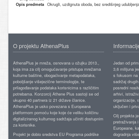
Opis predmeta
Okrugli, uzdignuta oboda, bez središnjeg udubljenja
O projektu AthenaPlus
Informacij
AthenaPlus je mreža, osnovana u ožujku 2013.,
Jedan od prima
koja ima za cilj omogućavanje pristupa mrežama
3,6 milijuna j
kulturne baštine, obogaćivanje metapodataka,
s fokusom na s
poboljšanje višejezične terminologije, te
sadržaj drugih 
prilagođavanje podataka korisnicima s različitim
posredni nosite
potrebama. Konzorcij Athene Plus sastoji se od
arhivi, istraži
ukupno 40 partnera iz 21 države članice.
organizacije, 
AthenaPlus je usko povezana s Europeana
uključen i priv
platformom pomoću koje koje će veliku količinu
Cilj projekta 
digitaliziranog kulturnog sadržaja učiniti dostupnim
pretraživanja 
za korisnike.
Europeane, kao
Projekt je dobio sredstva EU Programa podrške
dogradnja više