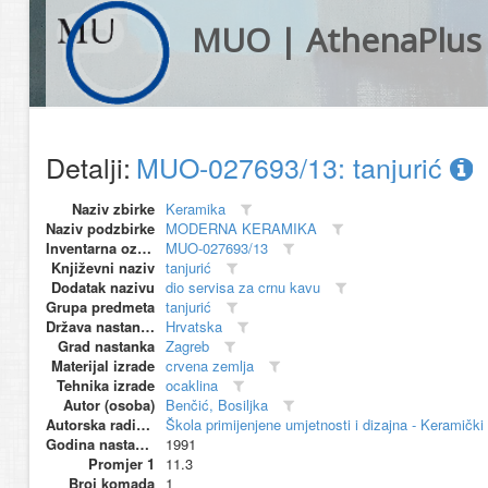
MUO | AthenaPlus
Detalji:
MUO-027693/13: tanjurić
Naziv zbirke
Keramika
Naziv podzbirke
MODERNA KERAMIKA
Inventarna oznaka
MUO-027693/13
Književni naziv
tanjurić
Dodatak nazivu
dio servisa za crnu kavu
Grupa predmeta
tanjurić
Država nastanka
Hrvatska
Grad nastanka
Zagreb
Materijal izrade
crvena zemlja
Tehnika izrade
ocaklina
Autor (osoba)
Benčić, Bosiljka
Autorska radionica (proizvođač)
Škola primijenjene umjetnosti i dizajna - Keramički 
Godina nastanka
1991
Promjer 1
11.3
Broj komada
1