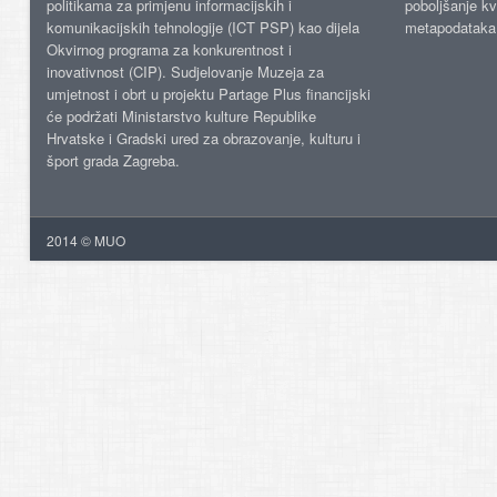
politikama za primjenu informacijskih i
poboljšanje kv
komunikacijskih tehnologije (ICT PSP) kao dijela
metapodataka
Okvirnog programa za konkurentnost i
inovativnost (CIP). Sudjelovanje Muzeja za
umjetnost i obrt u projektu Partage Plus financijski
će podržati Ministarstvo kulture Republike
Hrvatske i Gradski ured za obrazovanje, kulturu i
šport grada Zagreba.
2014 © MUO