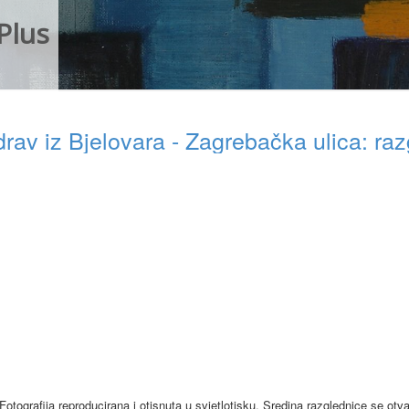
Plus
v iz Bjelovara - Zagrebačka ulica: ra
Fotografija reproducirana i otisnuta u svjetlotisku. Sredina razglednice se otv