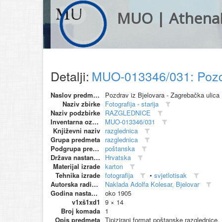
MUO | Athena
Detalji:
MUO-013346/031: Pozdra
Naslov predmeta
Pozdrav iz Bjelovara - Zagrebačka ulica
Naziv zbirke
Fotografija - starija
Naziv podzbirke
RAZGLEDNICE
Inventarna oznaka
MUO-013346/031
Književni naziv
razglednica
Grupa predmeta
razglednica
Podgrupa predmeta
poštanska
Država nastanka
Hrvatska
Materijal izrade
karton
Tehnika izrade
fotografija
•
svjetlotisak
Autorska radionica (proizvođač)
Naklada Adolfa Kolesar, Bjelovar
Godina nastanka
oko 1905
v1xš1xd1
9 × 14
Broj komada
1
Opis predmeta
Tipizirani format poštanske razglednice. 