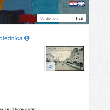
Traži
zglednica
ara. Unutra leporello album