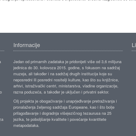
Informacije
L
a
Jedan od primarnih zadataka je pridonijeti više od 3,6 milijuna
jedinica do 30. kolovoza 2015. godine, s fokusom na sadržaj
muzeja, ali također i na sadržaj drugih institucija koje su
neposredni ili posredni nositelji kulture, kao što su knjižnice,
arhivi, istraživački centri, ministarstva, vladine organizacije,
ko
razna poduzeća, a također je uključen i privatni sektor.
Cilj projekta je obogaćivanje i unaprjeđivanje pretraživanja i
pronalaženja željenog sadržaja Europeane, kao i što bolje
prilagođavanje i dogradnja višejezičnog tezaurusa na 25
za
jezika, te poboljšanje kvalitete i povećanje kvantitete
metapodataka.