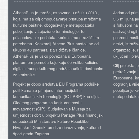
AthenaPlus je mreža, osnovana u ožujku 2013.,
Jedan od prima
koja ima za cilj omogućavanje pristupa mrežama
3,6 milijuna j
kulturne baštine, obogaćivanje metapodataka,
s fokusom na s
poboljšanje višejezične terminologije, te
sadržaj drugih 
prilagođavanje podataka korisnicima s različitim
posredni nosite
potrebama. Konzorcij Athene Plus sastoji se od
arhivi, istraži
ukupno 40 partnera iz 21 države članice.
organizacije, 
AthenaPlus je usko povezana s Europeana
uključen i priv
platformom pomoću koje koje će veliku količinu
Cilj projekta 
digitaliziranog kulturnog sadržaja učiniti dostupnim
pretraživanja 
za korisnike.
Europeane, kao
Projekt je dobio sredstva EU Programa podrške
dogradnja više
politikama za primjenu informacijskih i
poboljšanje kv
komunikacijskih tehnologije (ICT PSP) kao dijela
metapodataka
Okvirnog programa za konkurentnost i
inovativnost (CIP). Sudjelovanje Muzeja za
umjetnost i obrt u projektu Partage Plus financijski
će podržati Ministarstvo kulture Republike
Hrvatske i Gradski ured za obrazovanje, kulturu i
šport grada Zagreba.