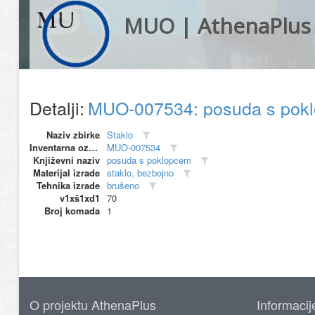
MUO | AthenaPlus
Detalji:
MUO-007534: posuda s po
Naziv zbirke
Staklo
Inventarna oznaka
MUO-007534
Književni naziv
posuda s poklopcem
Materijal izrade
staklo, bezbojno
Tehnika izrade
brušeno
v1xš1xd1
70
Broj komada
1
O projektu AthenaPlus
Informacij