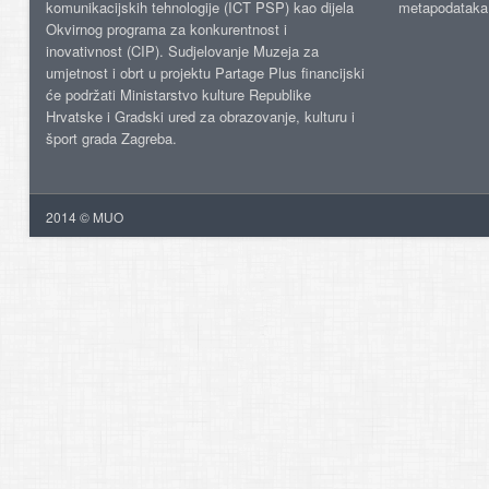
komunikacijskih tehnologije (ICT PSP) kao dijela
metapodataka
Okvirnog programa za konkurentnost i
inovativnost (CIP). Sudjelovanje Muzeja za
umjetnost i obrt u projektu Partage Plus financijski
će podržati Ministarstvo kulture Republike
Hrvatske i Gradski ured za obrazovanje, kulturu i
šport grada Zagreba.
2014 © MUO