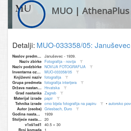
MUO | AthenaPlus
Detalji:
MUO-033358/05: Januševec - 
Naslov predmeta
Januševec - 1939.
Naziv zbirke
Fotografija - novija
Naziv podzbirke
NOVIJA FOTOGRAFIJA
Inventarna oznaka
MUO-033358/05
Književni naziv
fotografija
Grupa predmeta
fotografija interijera
Država nastanka
Hrvatska
Grad nastanka
Zagreb
Materijal izrade
papir
Tehnika izrade
crno bijela fotografija na papiru
•
autorsko pov
Autor (osoba)
Griesbach, Đuro
Godina nastanka
1939
Stoljeće nastanka
20
v1xš1xd1
40.5 × 30
Broj komada
1