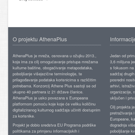
O projektu AthenaPlus
Informacij
AthenaPlus je mreža, osnovana u ožujku 2013.,
Jedan od prima
koja ima za cilj omogućavanje pristupa mrežama
3,6 milijuna j
kulturne baštine, obogaćivanje metapodataka,
s fokusom na s
poboljšanje višejezične terminologije, te
sadržaj drugih 
prilagođavanje podataka korisnicima s različitim
posredni nosite
potrebama. Konzorcij Athene Plus sastoji se od
arhivi, istraži
ukupno 40 partnera iz 21 države članice.
organizacije, 
AthenaPlus je usko povezana s Europeana
uključen i priv
platformom pomoću koje koje će veliku količinu
Cilj projekta 
digitaliziranog kulturnog sadržaja učiniti dostupnim
pretraživanja 
za korisnike.
Europeane, kao
Projekt je dobio sredstva EU Programa podrške
dogradnja više
politikama za primjenu informacijskih i
poboljšanje kv