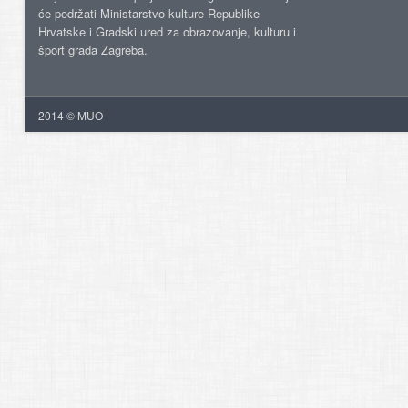
će podržati Ministarstvo kulture Republike
Hrvatske i Gradski ured za obrazovanje, kulturu i
šport grada Zagreba.
2014 © MUO