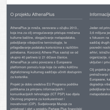
O projektu AthenaPlus
Informacij
AthenaPlus je mreža, osnovana u ožujku 2013.,
Jedan od prima
koja ima za cilj omogućavanje pristupa mrežama
3,6 milijuna j
kulturne baštine, obogaćivanje metapodataka,
s fokusom na s
poboljšanje višejezične terminologije, te
sadržaj drugih 
prilagođavanje podataka korisnicima s različitim
posredni nosite
potrebama. Konzorcij Athene Plus sastoji se od
arhivi, istraži
ukupno 40 partnera iz 21 države članice.
organizacije, 
AthenaPlus je usko povezana s Europeana
uključen i priv
platformom pomoću koje koje će veliku količinu
Cilj projekta 
digitaliziranog kulturnog sadržaja učiniti dostupnim
pretraživanja 
za korisnike.
Europeane, kao
Projekt je dobio sredstva EU Programa podrške
dogradnja više
politikama za primjenu informacijskih i
poboljšanje kv
komunikacijskih tehnologije (ICT PSP) kao dijela
metapodataka
Okvirnog programa za konkurentnost i
inovativnost (CIP). Sudjelovanje Muzeja za
umjetnost i obrt u projektu Partage Plus financijski