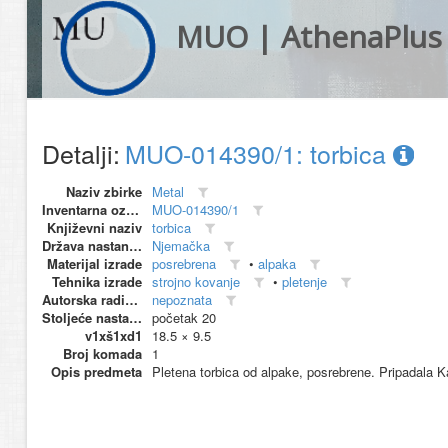
MUO | AthenaPlus
Detalji:
MUO-014390/1: torbica
Naziv zbirke
Metal
Inventarna oznaka
MUO-014390/1
Književni naziv
torbica
Država nastanka
Njemačka
Materijal izrade
posrebrena
•
alpaka
Tehnika izrade
strojno kovanje
•
pletenje
Autorska radionica (proizvođač)
nepoznata
Stoljeće nastanka
početak 20
v1xš1xd1
18.5 × 9.5
Broj komada
1
Opis predmeta
Pletena torbica od alpake, posrebrene. Pripadala Kat