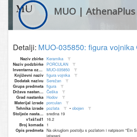
MUO | AthenaPlus
Detalji:
MUO-035850: figura vojnika
Naziv zbirke
Keramika
Naziv podzbirke
PORCULAN
Inventarna oznaka
MUO-035850
Književni naziv
figura vojnika
Dodatak nazivu
Serežan
Grupa predmeta
figura
Država nastanka
Češka
Grad nastanka
Hodov
Materijal izrade
porculan
Tehnika izrade
pozlata
•
obojen
Stoljeće nastanka
sredina 19
v1xš1xd1
16.2
Broj komada
1
Opis predmeta
Na okruglom postolju s pozlatom i natpisom "Ein Se
jatagani.