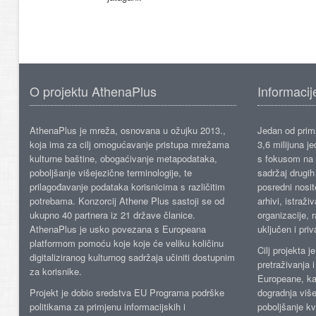
O projektu AthenaPlus
Informacij
AthenaPlus je mreža, osnovana u ožujku 2013.,
Jedan od prima
koja ima za cilj omogućavanje pristupa mrežama
3,6 milijuna j
kulturne baštine, obogaćivanje metapodataka,
s fokusom na s
poboljšanje višejezične terminologije, te
sadržaj drugih 
prilagođavanje podataka korisnicima s različitim
posredni nosite
potrebama. Konzorcij Athene Plus sastoji se od
arhivi, istraži
ukupno 40 partnera iz 21 države članice.
organizacije, 
AthenaPlus je usko povezana s Europeana
uključen i priv
platformom pomoću koje koje će veliku količinu
Cilj projekta 
digitaliziranog kulturnog sadržaja učiniti dostupnim
pretraživanja 
za korisnike.
Europeane, kao
Projekt je dobio sredstva EU Programa podrške
dogradnja više
politikama za primjenu informacijskih i
poboljšanje kv