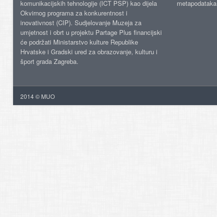
komunikacijskih tehnologije (ICT PSP) kao dijela
metapodataka
Okvirnog programa za konkurentnost i
inovativnost (CIP). Sudjelovanje Muzeja za
umjetnost i obrt u projektu Partage Plus financijski
će podržati Ministarstvo kulture Republike
Hrvatske i Gradski ured za obrazovanje, kulturu i
šport grada Zagreba.
2014 © MUO