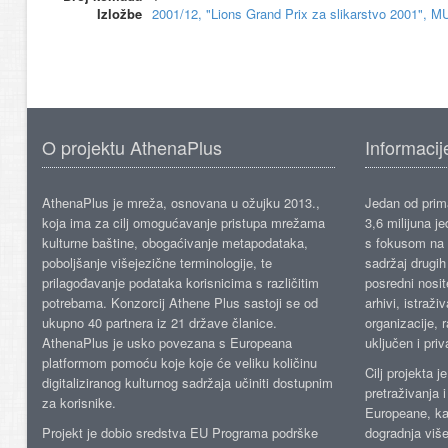
Izložbe
2001/12, "Lions Grand Prix za slikarstvo 2001", M
O projektu AthenaPlus
Informacij
AthenaPlus je mreža, osnovana u ožujku 2013.,
Jedan od prima
koja ima za cilj omogućavanje pristupa mrežama
3,6 milijuna j
kulturne baštine, obogaćivanje metapodataka,
s fokusom na s
poboljšanje višejezične terminologije, te
sadržaj drugih 
prilagođavanje podataka korisnicima s različitim
posredni nosite
potrebama. Konzorcij Athene Plus sastoji se od
arhivi, istraži
ukupno 40 partnera iz 21 države članice.
organizacije, 
AthenaPlus je usko povezana s Europeana
uključen i priv
platformom pomoću koje koje će veliku količinu
Cilj projekta 
digitaliziranog kulturnog sadržaja učiniti dostupnim
pretraživanja 
za korisnike.
Europeane, kao
Projekt je dobio sredstva EU Programa podrške
dogradnja više