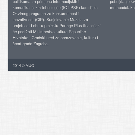
politikama za primjenu informacijskih i
poboljšanje kv
komunikacijskih tehnologije (ICT PSP) kao dijela
metapodataka
Okvirnog programa za konkurentnost i
inovativnost (CIP). Sudjelovanje Muzeja za
umjetnost i obrt u projektu Partage Plus financijski
će podržati Ministarstvo kulture Republike
Hrvatske i Gradski ured za obrazovanje, kulturu i
šport grada Zagreba.
2014 © MUO