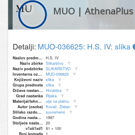
MUO | AthenaPlus
Detalji:
MUO-036625: H.S. IV: slika
Naslov predmeta
H.S. IV
Naziv zbirke
Slikarstvo
Naziv podzbirke
SLIKARSTVO
Inventarna oznaka
MUO-036625
Književni naziv
slika
Grupa predmeta
slika
Država nastanka
Hrvatska
Grad nastanka
Rijeka
Materijal/tehnika
ulje na platnu
Autor (osoba)
Kovač, Zlatan
Stilsko razdoblje
suvremeno
Godina nastanka
1997
Stoljeće nastanka
20
v1xš1xd1
81 × 100
Broj komada
1