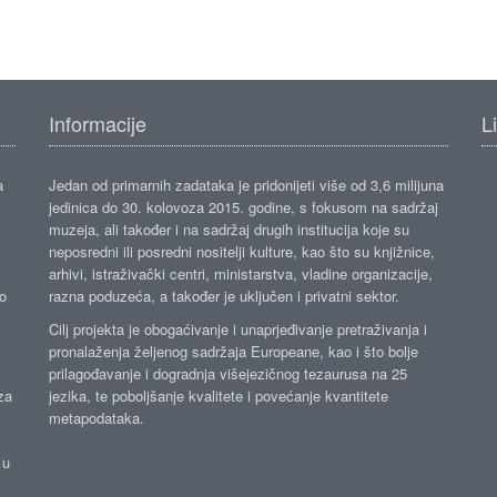
Informacije
L
a
Jedan od primarnih zadataka je pridonijeti više od 3,6 milijuna
jedinica do 30. kolovoza 2015. godine, s fokusom na sadržaj
muzeja, ali također i na sadržaj drugih institucija koje su
neposredni ili posredni nositelji kulture, kao što su knjižnice,
arhivi, istraživački centri, ministarstva, vladine organizacije,
ko
razna poduzeća, a također je uključen i privatni sektor.
Cilj projekta je obogaćivanje i unaprjeđivanje pretraživanja i
pronalaženja željenog sadržaja Europeane, kao i što bolje
prilagođavanje i dogradnja višejezičnog tezaurusa na 25
za
jezika, te poboljšanje kvalitete i povećanje kvantitete
metapodataka.
 u