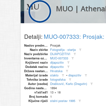
MUO | Athena
Detalji:
MUO-007333: Prosjak: 
Naslov predmeta
Prosjak
Naziv zbirke
Fotografija - starija
Naziv podzbirke
DIJAPOZITIVI
Inventarna oznaka
MUO-007333
Književni naziv
dijapozitiv
Dodatak nazivu
dijapozitiv
Država nastanka
Hrvatska
Materijal izrade
staklo
•
diapozitiv
Tehnika izrade
fotografska
Autor (osoba)
Drašković, Karlo (Dragutin)
Godina nastanka
1894
v1xš1xd1
13 × 18
Broj komada
1
Ključne riječi
stalni postav 1995