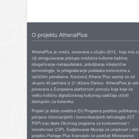
O projektu AthenaPlus
AthenaPlus je mreža, osnovana u ožujku 2013., koja ima z
cilj omogućavanje pristupa mrežama kulturne baštine,
obogaćivanje metapodataka, poboljšanje višejezične
terminologije, te prilagođavanje podataka korisnicima s
različitim potrebama. Konzorcij Athene Plus sastoji se od
ukupno 40 partnera iz 21 države članice. AthenaPlus je us
povezana s Europeana platformom pomoću koje koje će
veliku količinu digitaliziranog kulturnog sadržaja učiniti
dostupnim za korisnike.
Projekt je dobio sredstva EU Programa podrške politikama 
primjenu informacijskih i komunikacijskih tehnologije (ICT
PSP) kao dijela Okvirnog programa za konkurentnost i
inovativnost (CIP). Sudjelovanje Muzeja za umjetnost i obrt
projektu Partage Plus financijski će podržati Ministarstvo