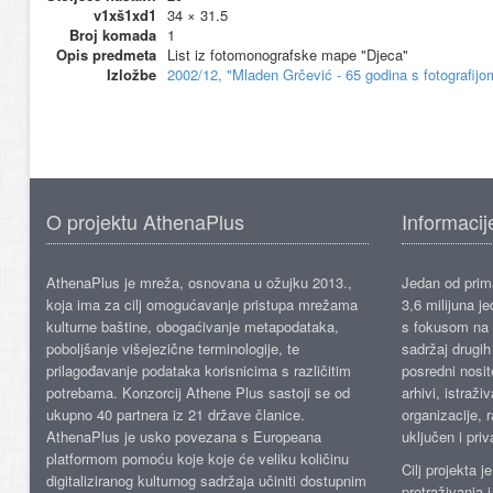
v1xš1xd1
34 × 31.5
Broj komada
1
Opis predmeta
List iz fotomonografske mape "Djeca"
Izložbe
2002/12, "Mladen Grčević - 65 godina s fotografij
O projektu AthenaPlus
Informacij
AthenaPlus je mreža, osnovana u ožujku 2013.,
Jedan od prima
koja ima za cilj omogućavanje pristupa mrežama
3,6 milijuna j
kulturne baštine, obogaćivanje metapodataka,
s fokusom na s
poboljšanje višejezične terminologije, te
sadržaj drugih 
prilagođavanje podataka korisnicima s različitim
posredni nosite
potrebama. Konzorcij Athene Plus sastoji se od
arhivi, istraži
ukupno 40 partnera iz 21 države članice.
organizacije, 
AthenaPlus je usko povezana s Europeana
uključen i priv
platformom pomoću koje koje će veliku količinu
Cilj projekta 
digitaliziranog kulturnog sadržaja učiniti dostupnim
pretraživanja 