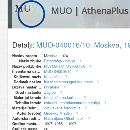
MUO | AthenaPlus
Detalji:
MUO-040016/10: Moskva, 197
Naslov predmeta
Moskva, 1974.
Naziv zbirke
Fotografija - novija
Naziv podzbirke
NOVIJA FOTOGRAFIJA
Inventarna oznaka
MUO-040016/10
Književni naziv
fotografija
Dodatak nazivu
list iz fotomonografske mape
Država nastanka
Hrvatska
Grad nastanka
Zagreb
Materijal izrade
fotografija na kartonu
Tehnika izrade
tiskarski reproducirana fotografija
Materijal/tehnika
c/b tiskana fotografija
Autor (osoba)
Grčević, Mladen
Autorska radionica (proizvođač)
Naša djeca Offset tisak
Godina nastanka
1997. 1955. – 1997
Stoljeće nastanka
20