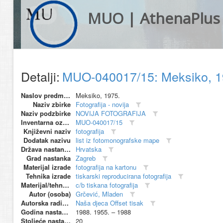
MUO | AthenaPlus
Detalji:
MUO-040017/15: Meksiko, 197
Naslov predmeta
Meksiko, 1975.
Naziv zbirke
Fotografija - novija
Naziv podzbirke
NOVIJA FOTOGRAFIJA
Inventarna oznaka
MUO-040017/15
Književni naziv
fotografija
Dodatak nazivu
list iz fotomonografske mape
Država nastanka
Hrvatska
Grad nastanka
Zagreb
Materijal izrade
fotografija na kartonu
Tehnika izrade
tiskarski reproducirana fotografija
Materijal/tehnika
c/b tiskana fotografija
Autor (osoba)
Grčević, Mladen
Autorska radionica (proizvođač)
Naša djeca Offset tisak
Godina nastanka
1988. 1955. – 1988
Stoljeće nastanka
20