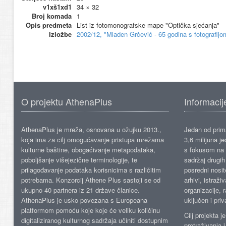
v1xš1xd1
34 × 32
Broj komada
1
Opis predmeta
List iz fotomonografske mape "Optička sjećanja"
Izložbe
2002/12, "Mladen Grčević - 65 godina s fotografij
O projektu AthenaPlus
Informacij
AthenaPlus je mreža, osnovana u ožujku 2013.,
Jedan od prima
koja ima za cilj omogućavanje pristupa mrežama
3,6 milijuna j
kulturne baštine, obogaćivanje metapodataka,
s fokusom na s
poboljšanje višejezične terminologije, te
sadržaj drugih 
prilagođavanje podataka korisnicima s različitim
posredni nosite
potrebama. Konzorcij Athene Plus sastoji se od
arhivi, istraži
ukupno 40 partnera iz 21 države članice.
organizacije, 
AthenaPlus je usko povezana s Europeana
uključen i priv
platformom pomoću koje koje će veliku količinu
Cilj projekta 
digitaliziranog kulturnog sadržaja učiniti dostupnim
pretraživanja 