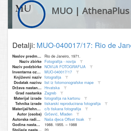
MUO | AthenaPlus
Detalji:
MUO-040017/17: Rio de Janei
Naslov predmeta
Rio de Janeiro, 1971.
Naziv zbirke
Fotografija - novija
Naziv podzbirke
NOVIJA FOTOGRAFIJA
Inventarna oznaka
MUO-040017/17
Književni naziv
fotografija
Dodatak nazivu
list iz fotomonografske mape
Država nastanka
Hrvatska
Grad nastanka
Zagreb
Materijal izrade
fotografija na kartonu
Tehnika izrade
tiskarski reproducirana fotografija
Materijal/tehnika
c/b tiskana fotografija
Autor (osoba)
Grčević, Mladen
Autorska radionica (proizvođač)
Naša djeca Offset tisak
Godina nastanka
1988. 1955. – 1988
Stoljeće nastanka
20