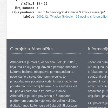
v1xš1xd1
34 × 32
Broj komada
1
Opis predmeta
List iz fotomonografske mape "Optička sjećanja"
Izložbe
2002/12, "Mladen Grčević - 65 godina s fotografij
O projektu AthenaPlus
Informacij
AthenaPlus je mreža, osnovana u ožujku 2013.,
Jedan od prima
koja ima za cilj omogućavanje pristupa mrežama
3,6 milijuna j
kulturne baštine, obogaćivanje metapodataka,
s fokusom na s
poboljšanje višejezične terminologije, te
sadržaj drugih 
prilagođavanje podataka korisnicima s različitim
posredni nosite
potrebama. Konzorcij Athene Plus sastoji se od
arhivi, istraži
ukupno 40 partnera iz 21 države članice.
organizacije, 
AthenaPlus je usko povezana s Europeana
uključen i priv
platformom pomoću koje koje će veliku količinu
Cilj projekta 
digitaliziranog kulturnog sadržaja učiniti dostupnim
pretraživanja 