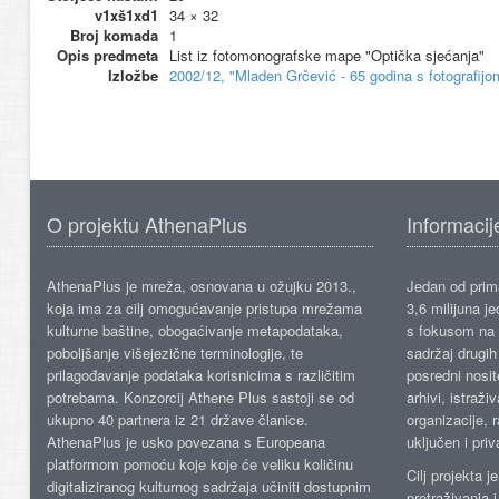
v1xš1xd1
34 × 32
Broj komada
1
Opis predmeta
List iz fotomonografske mape "Optička sjećanja"
Izložbe
2002/12, "Mladen Grčević - 65 godina s fotografij
O projektu AthenaPlus
Informacij
AthenaPlus je mreža, osnovana u ožujku 2013.,
Jedan od prima
koja ima za cilj omogućavanje pristupa mrežama
3,6 milijuna j
kulturne baštine, obogaćivanje metapodataka,
s fokusom na s
poboljšanje višejezične terminologije, te
sadržaj drugih 
prilagođavanje podataka korisnicima s različitim
posredni nosite
potrebama. Konzorcij Athene Plus sastoji se od
arhivi, istraži
ukupno 40 partnera iz 21 države članice.
organizacije, 
AthenaPlus je usko povezana s Europeana
uključen i priv
platformom pomoću koje koje će veliku količinu
Cilj projekta 
digitaliziranog kulturnog sadržaja učiniti dostupnim
pretraživanja 