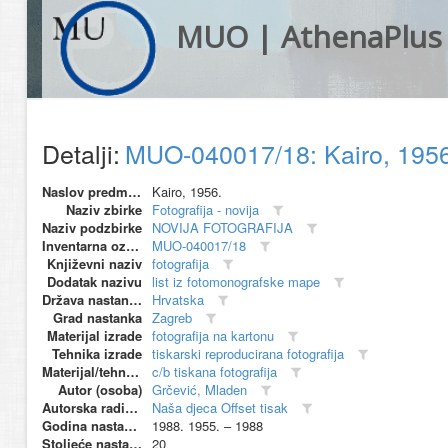
MUO | AthenaPlus
Detalji:
MUO-040017/18: Kairo, 1956.
Naslov predmeta
Kairo, 1956.
Naziv zbirke
Fotografija - novija
Naziv podzbirke
NOVIJA FOTOGRAFIJA
Inventarna oznaka
MUO-040017/18
Književni naziv
fotografija
Dodatak nazivu
list iz fotomonografske mape
Država nastanka
Hrvatska
Grad nastanka
Zagreb
Materijal izrade
fotografija na kartonu
Tehnika izrade
tiskarski reproducirana fotografija
Materijal/tehnika
c/b tiskana fotografija
Autor (osoba)
Grčević, Mladen
Autorska radionica (proizvođač)
Naša djeca Offset tisak
Godina nastanka
1988. 1955. – 1988
Stoljeće nastanka
20