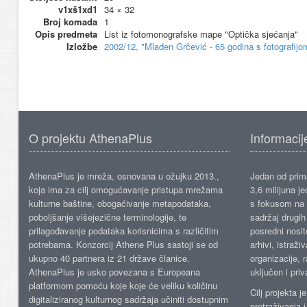
v1xš1xd1
34 × 32
Broj komada
1
Opis predmeta
List iz fotomonografske mape "Optička sjećanja"
Izložbe
2002/12, "Mladen Grčević - 65 godina s fotografij
O projektu AthenaPlus
Informacij
AthenaPlus je mreža, osnovana u ožujku 2013.,
Jedan od prima
koja ima za cilj omogućavanje pristupa mrežama
3,6 milijuna j
kulturne baštine, obogaćivanje metapodataka,
s fokusom na s
poboljšanje višejezične terminologije, te
sadržaj drugih 
prilagođavanje podataka korisnicima s različitim
posredni nosite
potrebama. Konzorcij Athene Plus sastoji se od
arhivi, istraži
ukupno 40 partnera iz 21 države članice.
organizacije, 
AthenaPlus je usko povezana s Europeana
uključen i priv
platformom pomoću koje koje će veliku količinu
Cilj projekta 
digitaliziranog kulturnog sadržaja učiniti dostupnim
pretraživanja 