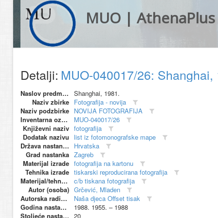
MUO | AthenaPlus
Detalji:
MUO-040017/26: Shanghai, 1
Naslov predmeta
Shanghai, 1981.
Naziv zbirke
Fotografija - novija
Naziv podzbirke
NOVIJA FOTOGRAFIJA
Inventarna oznaka
MUO-040017/26
Književni naziv
fotografija
Dodatak nazivu
list iz fotomonografske mape
Država nastanka
Hrvatska
Grad nastanka
Zagreb
Materijal izrade
fotografija na kartonu
Tehnika izrade
tiskarski reproducirana fotografija
Materijal/tehnika
c/b tiskana fotografija
Autor (osoba)
Grčević, Mladen
Autorska radionica (proizvođač)
Naša djeca Offset tisak
Godina nastanka
1988. 1955. – 1988
Stoljeće nastanka
20