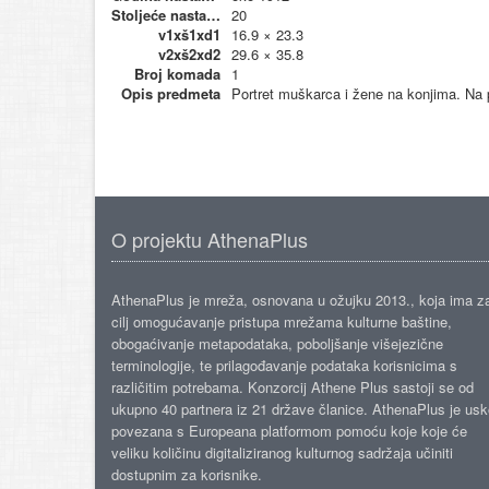
Stoljeće nastanka
20
v1xš1xd1
16.9 × 23.3
v2xš2xd2
29.6 × 35.8
Broj komada
1
Opis predmeta
Portret muškarca i žene na konjima. Na po
O projektu AthenaPlus
AthenaPlus je mreža, osnovana u ožujku 2013., koja ima z
cilj omogućavanje pristupa mrežama kulturne baštine,
obogaćivanje metapodataka, poboljšanje višejezične
terminologije, te prilagođavanje podataka korisnicima s
različitim potrebama. Konzorcij Athene Plus sastoji se od
ukupno 40 partnera iz 21 države članice. AthenaPlus je us
povezana s Europeana platformom pomoću koje koje će
veliku količinu digitaliziranog kulturnog sadržaja učiniti
dostupnim za korisnike.