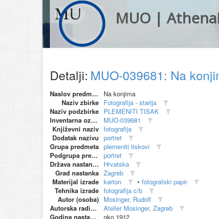
MUO | Athena
Detalji:
MUO-039681: Na konjim
Naslov predmeta
Na konjima
Naziv zbirke
Fotografija - starija
Naziv podzbirke
PLEMENITI TISAK
Inventarna oznaka
MUO-039681
Književni naziv
fotografija
Dodatak nazivu
portret
Grupa predmeta
plemeniti tiskovi
Podgrupa predmeta
portret
Država nastanka
Hrvatska
Grad nastanka
Zagreb
Materijal izrade
karton
•
fotografski papir
Tehnika izrade
fotografija c/b
Autor (osoba)
Mosinger, Rudolf
Autorska radionica (proizvođač)
Atelier Mosinger, Zagreb
Godina nastanka
oko 1912