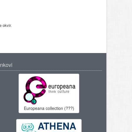
e okvir.
inkovi
Europeana collection (???)