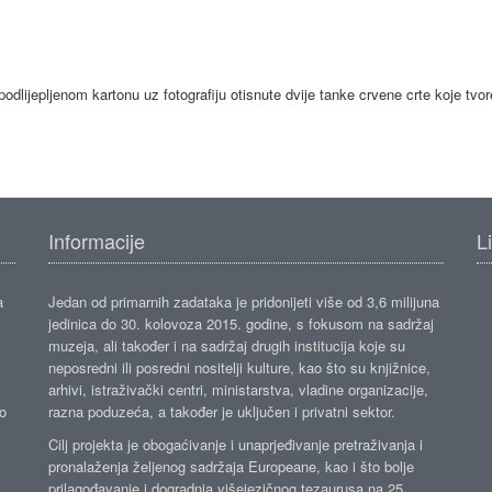
dlijepljenom kartonu uz fotografiju otisnute dvije tanke crvene crte koje tvor
Informacije
L
a
Jedan od primarnih zadataka je pridonijeti više od 3,6 milijuna
jedinica do 30. kolovoza 2015. godine, s fokusom na sadržaj
muzeja, ali također i na sadržaj drugih institucija koje su
neposredni ili posredni nositelji kulture, kao što su knjižnice,
arhivi, istraživački centri, ministarstva, vladine organizacije,
ko
razna poduzeća, a također je uključen i privatni sektor.
Cilj projekta je obogaćivanje i unaprjeđivanje pretraživanja i
pronalaženja željenog sadržaja Europeane, kao i što bolje
prilagođavanje i dogradnja višejezičnog tezaurusa na 25