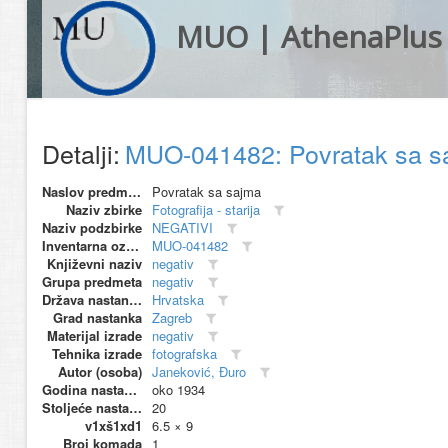
MUO | AthenaPlus
Detalji:
MUO-041482: Povratak sa s
Naslov predmeta
Povratak sa sajma
Naziv zbirke
Fotografija - starija
Naziv podzbirke
NEGATIVI
Inventarna oznaka
MUO-041482
Književni naziv
negativ
Grupa predmeta
negativ
Država nastanka
Hrvatska
Grad nastanka
Zagreb
Materijal izrade
negativ
Tehnika izrade
fotografska
Autor (osoba)
Janeković, Đuro
Godina nastanka
oko 1934
Stoljeće nastanka
20
v1xš1xd1
6.5 × 9
Broj komada
1