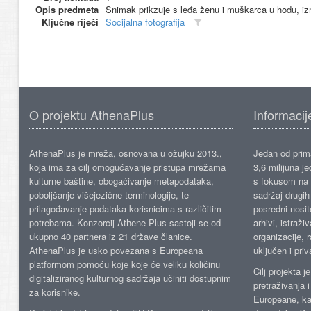
Opis predmeta
Snimak prikzuje s leđa ženu i muškarca u hodu, izm
Ključne riječi
Socijalna fotografija
O projektu AthenaPlus
Informacij
AthenaPlus je mreža, osnovana u ožujku 2013.,
Jedan od prima
koja ima za cilj omogućavanje pristupa mrežama
3,6 milijuna j
kulturne baštine, obogaćivanje metapodataka,
s fokusom na s
poboljšanje višejezične terminologije, te
sadržaj drugih 
prilagođavanje podataka korisnicima s različitim
posredni nosite
potrebama. Konzorcij Athene Plus sastoji se od
arhivi, istraži
ukupno 40 partnera iz 21 države članice.
organizacije, 
AthenaPlus je usko povezana s Europeana
uključen i priv
platformom pomoću koje koje će veliku količinu
Cilj projekta 
digitaliziranog kulturnog sadržaja učiniti dostupnim
pretraživanja 
za korisnike.
Europeane, kao