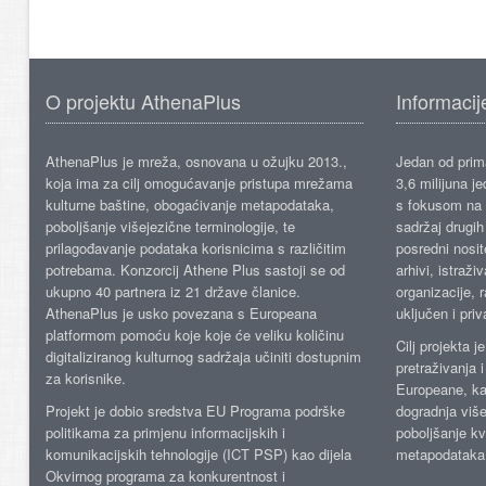
O projektu AthenaPlus
Informacij
AthenaPlus je mreža, osnovana u ožujku 2013.,
Jedan od prima
koja ima za cilj omogućavanje pristupa mrežama
3,6 milijuna j
kulturne baštine, obogaćivanje metapodataka,
s fokusom na s
poboljšanje višejezične terminologije, te
sadržaj drugih 
prilagođavanje podataka korisnicima s različitim
posredni nosite
potrebama. Konzorcij Athene Plus sastoji se od
arhivi, istraži
ukupno 40 partnera iz 21 države članice.
organizacije, 
AthenaPlus je usko povezana s Europeana
uključen i priv
platformom pomoću koje koje će veliku količinu
Cilj projekta 
digitaliziranog kulturnog sadržaja učiniti dostupnim
pretraživanja 
za korisnike.
Europeane, kao
Projekt je dobio sredstva EU Programa podrške
dogradnja više
politikama za primjenu informacijskih i
poboljšanje kv
komunikacijskih tehnologije (ICT PSP) kao dijela
metapodataka
Okvirnog programa za konkurentnost i