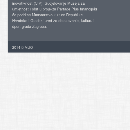
inovativnost (CIP). Sudjelovanje Muzeja za
umjetnost i obrt u projektu Partage Plus financijski
će podržati Ministarstvo kulture Republike
Hrvatske i Gradski ured za obrazovanje, kulturu i
šport grada Zagreba.
2014 © MUO