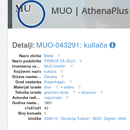
MUO | AthenaPlus
Detalji:
MUO-043291: kutlača
Naziv zbirke
Metal
Naziv podzbirke
PRIBOR ZA JELO
Inventarna oznaka
MUO-043291
Književni naziv
kutlača
Država nastanka
Danska
Grad nastanka
Kopenhagen
Materijal izrade
drvo
•
srebro
Tehnika izrade
gravirani ukras
•
iskucano
Autorska radionica (proizvođač)
nepoznata
Godina nastanka
1801
v1xš1xd1
40
Broj komada
1
Izložbe
2004/10, "Donacija Tuškan", MUO, Zagreb, 2004.