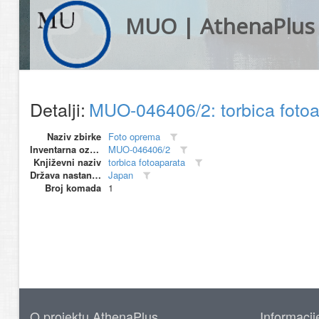
MUO | AthenaPlus
Detalji:
MUO-046406/2: torbica foto
Naziv zbirke
Foto oprema
Inventarna oznaka
MUO-046406/2
Književni naziv
torbica fotoaparata
Država nastanka
Japan
Broj komada
1
O projektu AthenaPlus
Informacij