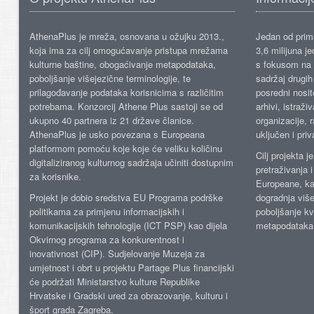
AthenaPlus je mreža, osnovana u ožujku 2013.,
Jedan od prima
koja ima za cilj omogućavanje pristupa mrežama
3,6 milijuna j
kulturne baštine, obogaćivanje metapodataka,
s fokusom na s
poboljšanje višejezične terminologije, te
sadržaj drugih 
prilagođavanje podataka korisnicima s različitim
posredni nosite
potrebama. Konzorcij Athene Plus sastoji se od
arhivi, istraži
ukupno 40 partnera iz 21 države članice.
organizacije, 
AthenaPlus je usko povezana s Europeana
uključen i priv
platformom pomoću koje koje će veliku količinu
Cilj projekta 
digitaliziranog kulturnog sadržaja učiniti dostupnim
pretraživanja 
za korisnike.
Europeane, kao
Projekt je dobio sredstva EU Programa podrške
dogradnja više
politikama za primjenu informacijskih i
poboljšanje kv
komunikacijskih tehnologije (ICT PSP) kao dijela
metapodataka
Okvirnog programa za konkurentnost i
inovativnost (CIP). Sudjelovanje Muzeja za
umjetnost i obrt u projektu Partage Plus financijski
će podržati Ministarstvo kulture Republike
Hrvatske i Gradski ured za obrazovanje, kulturu i
šport grada Zagreba.