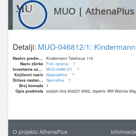
MUO | AthenaPlus
Detalji:
MUO-046812/1: Kindermann T
Naslov predmeta
Kindermann Telefocus 110
Naziv zbirke
Foto oprema
Inventarna oznaka
MUO-046812/1
Književni naziv
dijaprojektor
Država nastanka
Njemačka
Broj komada
1
Opis predmeta
serijski broj 604237 6062; objektiv Will-Wetzlar Ma
O projektu AthenaPlus
Informacij