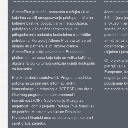
AthenaPlus je mreža, osnovana u ožujku 2013.,
Jedan od prima
koja ima za cilj omogućavanje pristupa mrežama
3,6 milijuna j
kulturne baštine, obogaćivanje metapodataka,
s fokusom na s
poboljšanje višejezične terminologije, te
sadržaj drugih 
prilagođavanje podataka korisnicima s različitim
posredni nosite
potrebama. Konzorcij Athene Plus sastoji se od
arhivi, istraži
ukupno 40 partnera iz 21 države članice.
organizacije, 
AthenaPlus je usko povezana s Europeana
uključen i priv
platformom pomoću koje koje će veliku količinu
Cilj projekta 
digitaliziranog kulturnog sadržaja učiniti dostupnim
pretraživanja 
za korisnike.
Europeane, kao
Projekt je dobio sredstva EU Programa podrške
dogradnja više
politikama za primjenu informacijskih i
poboljšanje kv
komunikacijskih tehnologije (ICT PSP) kao dijela
metapodataka
Okvirnog programa za konkurentnost i
inovativnost (CIP). Sudjelovanje Muzeja za
umjetnost i obrt u projektu Partage Plus financijski
će podržati Ministarstvo kulture Republike
Hrvatske i Gradski ured za obrazovanje, kulturu i
šport grada Zagreba.