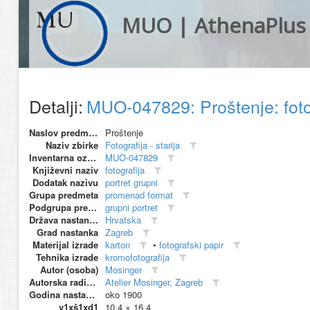
MUO | AthenaPlus
Detalji:
MUO-047829: Proštenje: foto
Naslov predmeta
Proštenje
Naziv zbirke
Fotografija - starija
Inventarna oznaka
MUO-047829
Književni naziv
fotografija
Dodatak nazivu
portret grupni
Grupa predmeta
promenad format
Podgrupa predmeta
grupni portret
Država nastanka
Hrvatska
Grad nastanka
Zagreb
Materijal izrade
karton
•
fotografski papir
Tehnika izrade
kromofotografija
Autor (osoba)
Mosinger
Autorska radionica (proizvođač)
Atelier Mosinger, Zagreb
Godina nastanka
oko 1900
v1xš1xd1
10.4 × 16.4