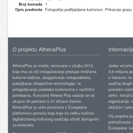
Broj komada
1
Opis predmeta
Fotografija podlijepljena kartonom. Prikazuje grupu
O projektu AthenaPlus
Informacij
AthenaPlus je mreža, osnovana u ožujku 2013.,
Jedan od prima
koja ima za cilj omogućavanje pristupa mrežama
3,6 milijuna j
kulturne baštine, obogaćivanje metapodataka,
s fokusom na s
poboljšanje višejezične terminologije, te
sadržaj drugih 
prilagođavanje podataka korisnicima s različitim
posredni nosite
potrebama. Konzorcij Athene Plus sastoji se od
arhivi, istraži
ukupno 40 partnera iz 21 države članice.
organizacije, 
AthenaPlus je usko povezana s Europeana
uključen i priv
platformom pomoću koje koje će veliku količinu
Cilj projekta 
digitaliziranog kulturnog sadržaja učiniti dostupnim
pretraživanja 
za korisnike.
Europeane, kao