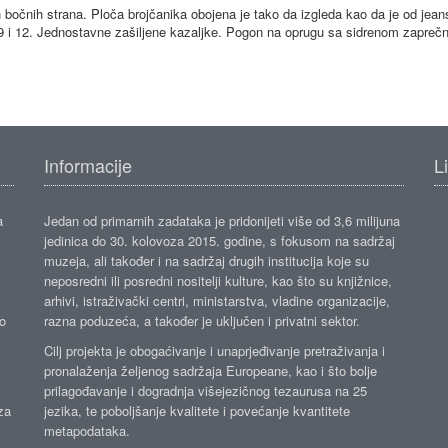
bočnih strana. Ploča brojčanika obojena je tako da izgleda kao da je od jean
 9 i 12. Jednostavne zašiljene kazaljke. Pogon na oprugu sa sidrenom zapreč
Informacije
L
a
Jedan od primarnih zadataka je pridonijeti više od 3,6 milijuna
jedinica do 30. kolovoza 2015. godine, s fokusom na sadržaj
muzeja, ali također i na sadržaj drugih institucija koje su
neposredni ili posredni nositelji kulture, kao što su knjižnice,
arhivi, istraživački centri, ministarstva, vladine organizacije,
ko
razna poduzeća, a također je uključen i privatni sektor.
Cilj projekta je obogaćivanje i unaprjeđivanje pretraživanja i
pronalaženja željenog sadržaja Europeane, kao i što bolje
prilagođavanje i dogradnja višejezičnog tezaurusa na 25
za
jezika, te poboljšanje kvalitete i povećanje kvantitete
metapodataka.