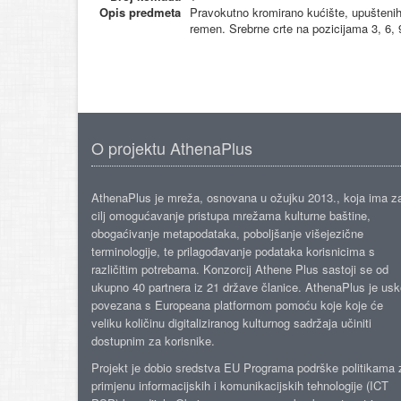
Opis predmeta
Pravokutno kromirano kućište, upuštenih 
remen. Srebrne crte na pozicijama 3, 6,
O projektu AthenaPlus
AthenaPlus je mreža, osnovana u ožujku 2013., koja ima z
cilj omogućavanje pristupa mrežama kulturne baštine,
obogaćivanje metapodataka, poboljšanje višejezične
terminologije, te prilagođavanje podataka korisnicima s
različitim potrebama. Konzorcij Athene Plus sastoji se od
ukupno 40 partnera iz 21 države članice. AthenaPlus je us
povezana s Europeana platformom pomoću koje koje će
veliku količinu digitaliziranog kulturnog sadržaja učiniti
dostupnim za korisnike.
Projekt je dobio sredstva EU Programa podrške politikama 
primjenu informacijskih i komunikacijskih tehnologije (ICT