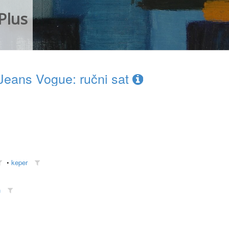
Plus
eans Vogue: ručni sat
•
keper
n