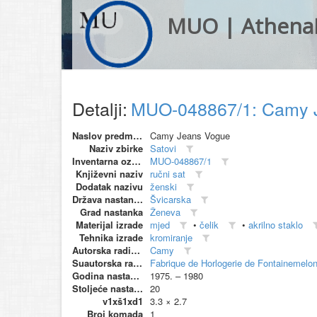
MUO | Athena
Detalji:
MUO-048867/1: Camy J
Naslov predmeta
Camy Jeans Vogue
Naziv zbirke
Satovi
Inventarna oznaka
MUO-048867/1
Književni naziv
ručni sat
Dodatak nazivu
ženski
Država nastanka
Švicarska
Grad nastanka
Ženeva
Materijal izrade
mjed
•
čelik
•
akrilno staklo
Tehnika izrade
kromiranje
Autorska radionica (proizvođač)
Camy
Suautorska radionica (suproizvođač)
Fabrique de Horlogerie de Fontainemelo
Godina nastanka
1975. – 1980
Stoljeće nastanka
20
v1xš1xd1
3.3 × 2.7
Broj komada
1