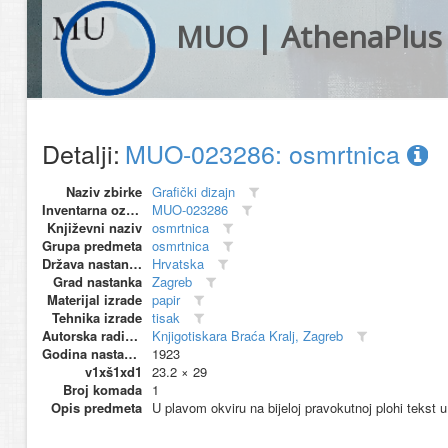
MUO | AthenaPlus
Detalji:
MUO-023286: osmrtnica
Naziv zbirke
Grafički dizajn
Inventarna oznaka
MUO-023286
Književni naziv
osmrtnica
Grupa predmeta
osmrtnica
Država nastanka
Hrvatska
Grad nastanka
Zagreb
Materijal izrade
papir
Tehnika izrade
tisak
Autorska radionica (proizvođač)
Knjigotiskara Braća Kralj, Zagreb
Godina nastanka
1923
v1xš1xd1
23.2 × 29
Broj komada
1
Opis predmeta
U plavom okviru na bijeloj pravokutnoj plohi tekst u 