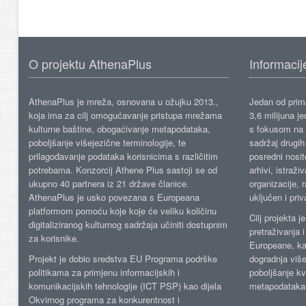
O projektu AthenaPlus
Informacij
AthenaPlus je mreža, osnovana u ožujku 2013.,
Jedan od prima
koja ima za cilj omogućavanje pristupa mrežama
3,6 milijuna j
kulturne baštine, obogaćivanje metapodataka,
s fokusom na s
poboljšanje višejezične terminologije, te
sadržaj drugih 
prilagođavanje podataka korisnicima s različitim
posredni nosite
potrebama. Konzorcij Athene Plus sastoji se od
arhivi, istraži
ukupno 40 partnera iz 21 države članice.
organizacije, 
AthenaPlus je usko povezana s Europeana
uključen i priv
platformom pomoću koje koje će veliku količinu
Cilj projekta 
digitaliziranog kulturnog sadržaja učiniti dostupnim
pretraživanja 
za korisnike.
Europeane, kao
Projekt je dobio sredstva EU Programa podrške
dogradnja više
politikama za primjenu informacijskih i
poboljšanje kv
komunikacijskih tehnologije (ICT PSP) kao dijela
metapodataka
Okvirnog programa za konkurentnost i