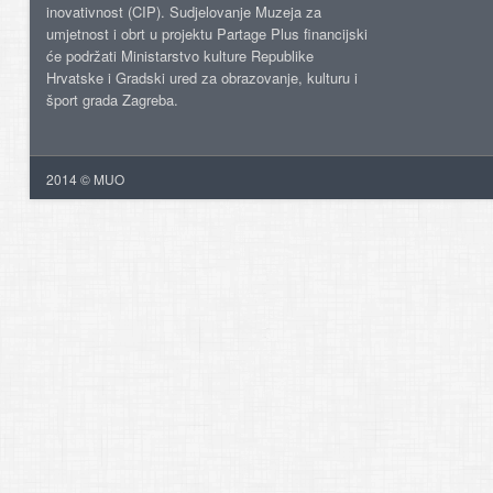
inovativnost (CIP). Sudjelovanje Muzeja za
umjetnost i obrt u projektu Partage Plus financijski
će podržati Ministarstvo kulture Republike
Hrvatske i Gradski ured za obrazovanje, kulturu i
šport grada Zagreba.
2014 © MUO