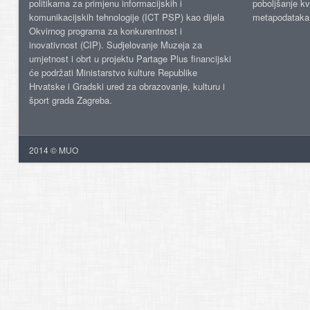
politikama za primjenu informacijskih i
poboljšanje kv
komunikacijskih tehnologije (ICT PSP) kao dijela
metapodataka
Okvirnog programa za konkurentnost i
inovativnost (CIP). Sudjelovanje Muzeja za
umjetnost i obrt u projektu Partage Plus financijski
će podržati Ministarstvo kulture Republike
Hrvatske i Gradski ured za obrazovanje, kulturu i
šport grada Zagreba.
2014 © MUO