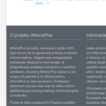
2010.
O projektu AthenaPlus
Informacij
AthenaPlus je mreža, osnovana u ožujku 2013.,
Jedan od prima
koja ima za cilj omogućavanje pristupa mrežama
3,6 milijuna j
kulturne baštine, obogaćivanje metapodataka,
s fokusom na s
poboljšanje višejezične terminologije, te
sadržaj drugih 
prilagođavanje podataka korisnicima s različitim
posredni nosite
potrebama. Konzorcij Athene Plus sastoji se od
arhivi, istraži
ukupno 40 partnera iz 21 države članice.
organizacije, 
AthenaPlus je usko povezana s Europeana
uključen i priv
platformom pomoću koje koje će veliku količinu
Cilj projekta 
digitaliziranog kulturnog sadržaja učiniti dostupnim
pretraživanja 
za korisnike.
Europeane, kao
Projekt je dobio sredstva EU Programa podrške
dogradnja više