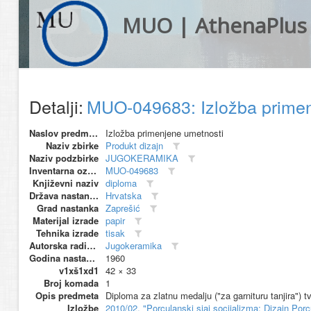
MUO | AthenaPlus
Detalji:
MUO-049683: Izložba primen
Naslov predmeta
Izložba primenjene umetnosti
Naziv zbirke
Produkt dizajn
Naziv podzbirke
JUGOKERAMIKA
Inventarna oznaka
MUO-049683
Književni naziv
diploma
Država nastanka
Hrvatska
Grad nastanka
Zaprešić
Materijal izrade
papir
Tehnika izrade
tisak
Autorska radionica (proizvođač)
Jugokeramika
Godina nastanka
1960
v1xš1xd1
42 × 33
Broj komada
1
Opis predmeta
Diploma za zlatnu medalju ("za garnituru tanjira") 
Izložbe
2010/02, "Porculanski sjaj socijalizma: Dizajn 