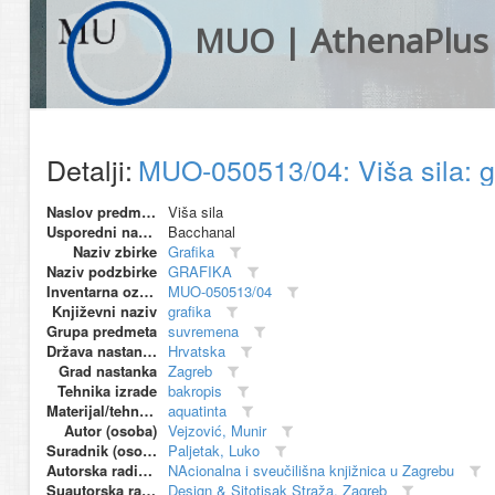
MUO | AthenaPlus
Detalji:
MUO-050513/04: Viša sila: g
Naslov predmeta
Viša sila
Usporedni naziv
Bacchanal
Naziv zbirke
Grafika
Naziv podzbirke
GRAFIKA
Inventarna oznaka
MUO-050513/04
Književni naziv
grafika
Grupa predmeta
suvremena
Država nastanka
Hrvatska
Grad nastanka
Zagreb
Tehnika izrade
bakropis
Materijal/tehnika
aquatinta
Autor (osoba)
Vejzović, Munir
Suradnik (osoba)
Paljetak, Luko
Autorska radionica (proizvođač)
NAcionalna i sveučilišna knjižnica u Zagrebu
Suautorska radionica (suproizvođač)
Design & Sitotisak Straža, Zagreb