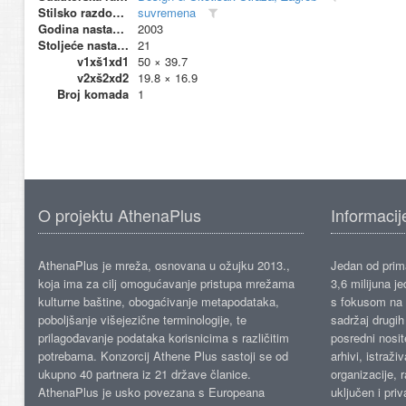
Stilsko razdoblje
suvremena
Godina nastanka
2003
Stoljeće nastanka
21
v1xš1xd1
50 × 39.7
v2xš2xd2
19.8 × 16.9
Broj komada
1
O projektu AthenaPlus
Informacij
AthenaPlus je mreža, osnovana u ožujku 2013.,
Jedan od prima
koja ima za cilj omogućavanje pristupa mrežama
3,6 milijuna j
kulturne baštine, obogaćivanje metapodataka,
s fokusom na s
poboljšanje višejezične terminologije, te
sadržaj drugih 
prilagođavanje podataka korisnicima s različitim
posredni nosite
potrebama. Konzorcij Athene Plus sastoji se od
arhivi, istraži
ukupno 40 partnera iz 21 države članice.
organizacije, 
AthenaPlus je usko povezana s Europeana
uključen i priv