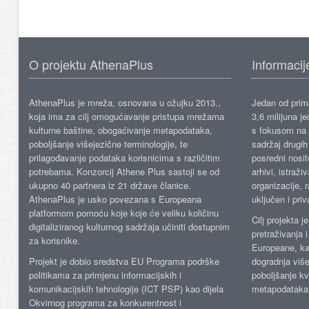
O projektu AthenaPlus
Informacij
AthenaPlus je mreža, osnovana u ožujku 2013.,
Jedan od prima
koja ima za cilj omogućavanje pristupa mrežama
3,6 milijuna j
kulturne baštine, obogaćivanje metapodataka,
s fokusom na s
poboljšanje višejezične terminologije, te
sadržaj drugih 
prilagođavanje podataka korisnicima s različitim
posredni nosite
potrebama. Konzorcij Athene Plus sastoji se od
arhivi, istraži
ukupno 40 partnera iz 21 države članice.
organizacije, 
AthenaPlus je usko povezana s Europeana
uključen i priv
platformom pomoću koje koje će veliku količinu
Cilj projekta 
digitaliziranog kulturnog sadržaja učiniti dostupnim
pretraživanja 
za korisnike.
Europeane, kao
Projekt je dobio sredstva EU Programa podrške
dogradnja više
politikama za primjenu informacijskih i
poboljšanje kv
komunikacijskih tehnologije (ICT PSP) kao dijela
metapodataka
Okvirnog programa za konkurentnost i