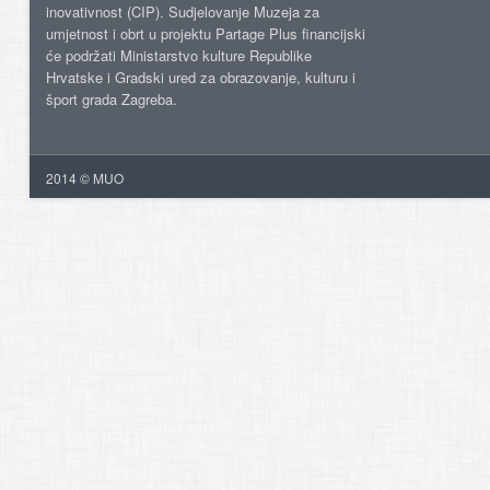
inovativnost (CIP). Sudjelovanje Muzeja za
umjetnost i obrt u projektu Partage Plus financijski
će podržati Ministarstvo kulture Republike
Hrvatske i Gradski ured za obrazovanje, kulturu i
šport grada Zagreba.
2014 © MUO