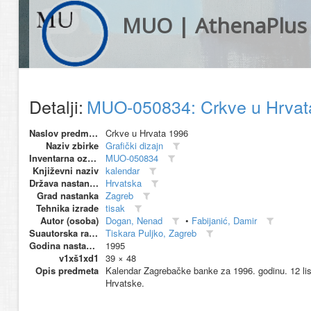
MUO | AthenaPlus
Detalji:
MUO-050834: Crkve u Hrvat
Naslov predmeta
Crkve u Hrvata 1996
Naziv zbirke
Grafički dizajn
Inventarna oznaka
MUO-050834
Književni naziv
kalendar
Država nastanka
Hrvatska
Grad nastanka
Zagreb
Tehnika izrade
tisak
Autor (osoba)
Dogan, Nenad
•
Fabijanić, Damir
Suautorska radionica (suproizvođač)
Tiskara Puljko, Zagreb
Godina nastanka
1995
v1xš1xd1
39 × 48
Opis predmeta
Kalendar Zagrebačke banke za 1996. godinu. 12 listo
Hrvatske.