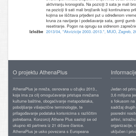
aktiviranju kronografa. Na poziciji 3 sata je mali b
na poziciji 9 sati mali brojčanik koji kontinuirano
kojima se iščitava prijeđeni put u određenom vre
kruna za navijanje i podešavanje sata, gornji gumb 
resetiranje. Pogon na oprugu sa sidrenom zaprečni
Izložbe
2013/04, "Akvizicije 2003.-2013.", MUO, Zagreb, 2
O projektu AthenaPlus
Informacij
AthenaPlus je mreža, osnovana u ožujku 2013.,
Jedan od prima
koja ima za cilj omogućavanje pristupa mrežama
3,6 milijuna j
kulturne baštine, obogaćivanje metapodataka,
s fokusom na s
poboljšanje višejezične terminologije, te
sadržaj drugih 
prilagođavanje podataka korisnicima s različitim
posredni nosite
potrebama. Konzorcij Athene Plus sastoji se od
arhivi, istraži
ukupno 40 partnera iz 21 države članice.
organizacije, 
AthenaPlus je usko povezana s Europeana
uključen i priv