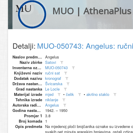
MUO | AthenaPlus
Detalji:
MUO-050743: Angelus: ručn
Naslov predmeta
Angelus
Naziv zbirke
Satovi
Inventarna oznaka
MUO-050743
Književni naziv
ručni sat
Dodatak nazivu
kronograf
Država nastanka
Švicarska
Grad nastanka
Le Locle
Materijal izrade
mjed
•
čelik
•
akrilno staklo
Tehnika izrade
niklanje
Autorska radionica (proizvođač)
Angelus
Godina nastanka
1942. – 1950
Promjer 1
3.8
Broj komada
1
Opis predmeta
Na mjedenoj ploči brojčanika oznake su izvedene c
svakih pet minuta arapskim brojevima, ostali crtic