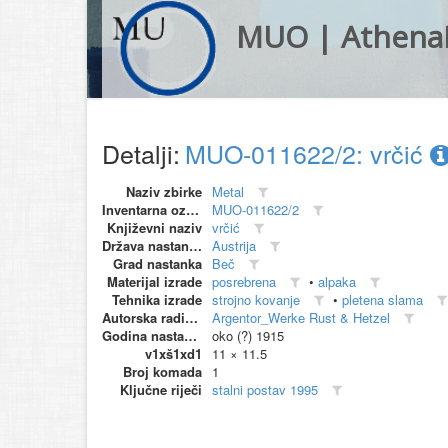
MUO | Athena
Detalji:
MUO-011622/2: vrčić
Naziv zbirke
Metal
Inventarna oznaka
MUO-011622/2
Književni naziv
vrčić
Država nastanka
Austrija
Grad nastanka
Beč
Materijal izrade
posrebrena
•
alpaka
Tehnika izrade
strojno kovanje
•
pletena slama
Autorska radionica (proizvođač)
Argentor_Werke Rust & Hetzel
Godina nastanka
oko (?) 1915
v1xš1xd1
11 × 11.5
Broj komada
1
Ključne riječi
stalni postav 1995