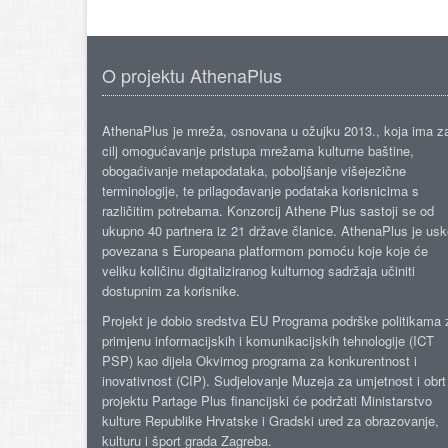
O projektu AthenaPlus
AthenaPlus je mreža, osnovana u ožujku 2013., koja ima z
cilj omogućavanje pristupa mrežama kulturne baštine,
obogaćivanje metapodataka, poboljšanje višejezične
terminologije, te prilagođavanje podataka korisnicima s
različitim potrebama. Konzorcij Athene Plus sastoji se od
ukupno 40 partnera iz 21 države članice. AthenaPlus je us
povezana s Europeana platformom pomoću koje koje će
veliku količinu digitaliziranog kulturnog sadržaja učiniti
dostupnim za korisnike.
Projekt je dobio sredstva EU Programa podrške politikama 
primjenu informacijskih i komunikacijskih tehnologije (ICT
PSP) kao dijela Okvirnog programa za konkurentnost i
inovativnost (CIP). Sudjelovanje Muzeja za umjetnost i obrt
projektu Partage Plus financijski će podržati Ministarstvo
kulture Republike Hrvatske i Gradski ured za obrazovanje,
kulturu i šport grada Zagreba.