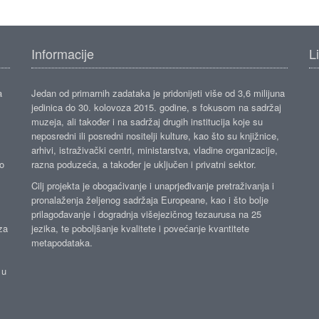
Informacije
L
a
Jedan od primarnih zadataka je pridonijeti više od 3,6 milijuna
jedinica do 30. kolovoza 2015. godine, s fokusom na sadržaj
muzeja, ali također i na sadržaj drugih institucija koje su
neposredni ili posredni nositelji kulture, kao što su knjižnice,
arhivi, istraživački centri, ministarstva, vladine organizacije,
ko
razna poduzeća, a također je uključen i privatni sektor.
Cilj projekta je obogaćivanje i unaprjeđivanje pretraživanja i
pronalaženja željenog sadržaja Europeane, kao i što bolje
prilagođavanje i dogradnja višejezičnog tezaurusa na 25
za
jezika, te poboljšanje kvalitete i povećanje kvantitete
metapodataka.
 u