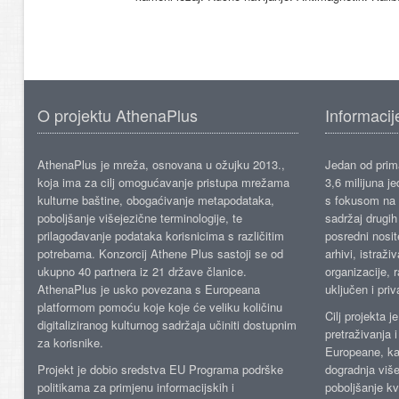
O projektu AthenaPlus
Informacij
AthenaPlus je mreža, osnovana u ožujku 2013.,
Jedan od prima
koja ima za cilj omogućavanje pristupa mrežama
3,6 milijuna j
kulturne baštine, obogaćivanje metapodataka,
s fokusom na s
poboljšanje višejezične terminologije, te
sadržaj drugih 
prilagođavanje podataka korisnicima s različitim
posredni nosite
potrebama. Konzorcij Athene Plus sastoji se od
arhivi, istraži
ukupno 40 partnera iz 21 države članice.
organizacije, 
AthenaPlus je usko povezana s Europeana
uključen i priv
platformom pomoću koje koje će veliku količinu
Cilj projekta 
digitaliziranog kulturnog sadržaja učiniti dostupnim
pretraživanja 
za korisnike.
Europeane, kao
Projekt je dobio sredstva EU Programa podrške
dogradnja više
politikama za primjenu informacijskih i
poboljšanje kv