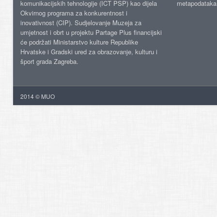
komunikacijskih tehnologije (ICT PSP) kao dijela
metapodataka
Okvirnog programa za konkurentnost i
inovativnost (CIP). Sudjelovanje Muzeja za
umjetnost i obrt u projektu Partage Plus financijski
će podržati Ministarstvo kulture Republike
Hrvatske i Gradski ured za obrazovanje, kulturu i
šport grada Zagreba.
2014 © MUO