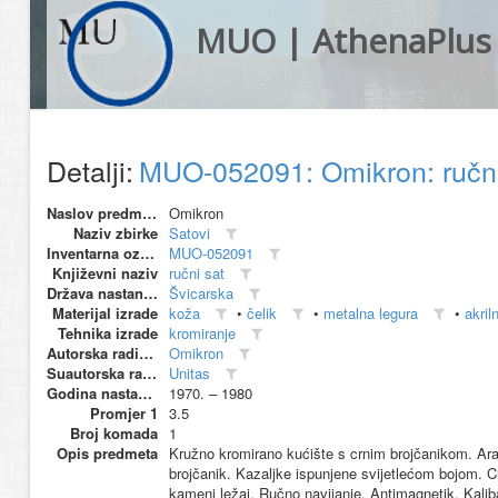
MUO | AthenaPlus
Detalji:
MUO-052091: Omikron: ručn
Naslov predmeta
Omikron
Naziv zbirke
Satovi
Inventarna oznaka
MUO-052091
Književni naziv
ručni sat
Država nastanka
Švicarska
Materijal izrade
koža
•
čelik
•
metalna legura
•
akril
Tehnika izrade
kromiranje
Autorska radionica (proizvođač)
Omikron
Suautorska radionica (suproizvođač)
Unitas
Godina nastanka
1970. – 1980
Promjer 1
3.5
Broj komada
1
Opis predmeta
Kružno kromirano kućište s crnim brojčanikom. Ara
brojčanik. Kazaljke ispunjene svijetlećom bojom.
kameni ležaj. Ručno navijanje. Antimagnetik. Kali