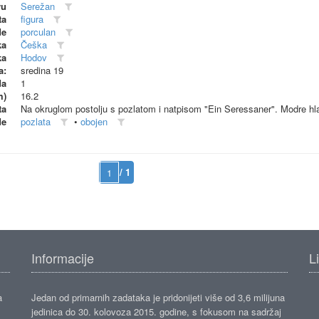
vu
Serežan
ta
figura
de
porculan
ka
Češka
ka
Hodov
a:
sredina 19
da
1
m)
16.2
ta
Na okruglom postolju s pozlatom i natpisom "Ein Seressaner". Modre hlač
de
pozlata
•
obojen
/ 1
Informacije
L
a
Jedan od primarnih zadataka je pridonijeti više od 3,6 milijuna
jedinica do 30. kolovoza 2015. godine, s fokusom na sadržaj