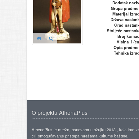
Dodatak nazi
Grupa predme
Materijal izra
Država nastan
Grad nastan
Stoljeće nastank
Broj koma
Visina 1 (c
Opis predme
Tehnika izra
O projektu AthenaPlus
AthenaPlus je mreža, osnovana u ožujku 2013., koja ima z
cilj omogućavanje pristupa mrežama kulturne baštine,