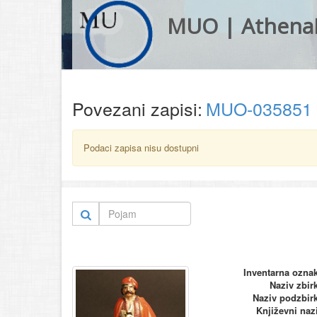
MUO | Athena
Povezani zapisi:
MUO-035851
Podaci zapisa nisu dostupni
Inventarna ozna
Naziv zbir
Naziv podzbir
Književni naz