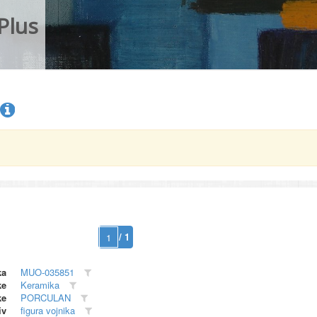
Plus
/ 1
ka
MUO-035851
ke
Keramika
ke
PORCULAN
iv
figura vojnika