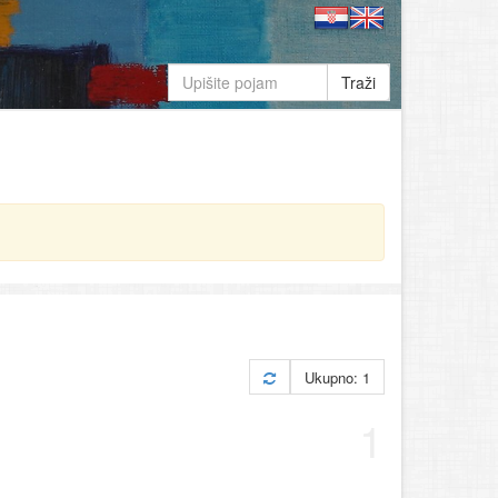
Traži
Ukupno: 1
1