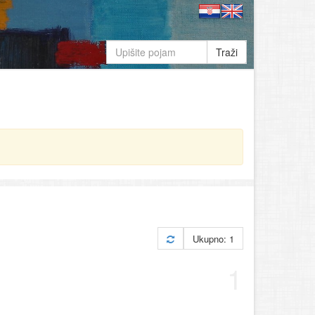
Traži
Ukupno: 1
1