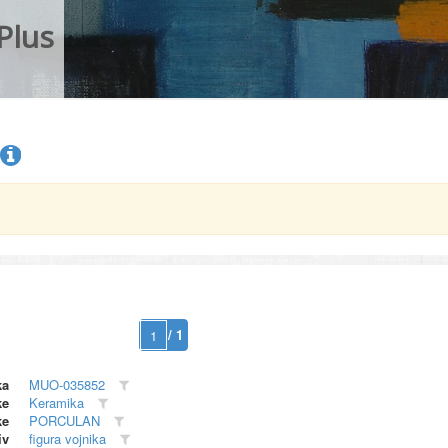
Plus
/ 1
ka
MUO-035852
ke
Keramika
ke
PORCULAN
iv
figura vojnika