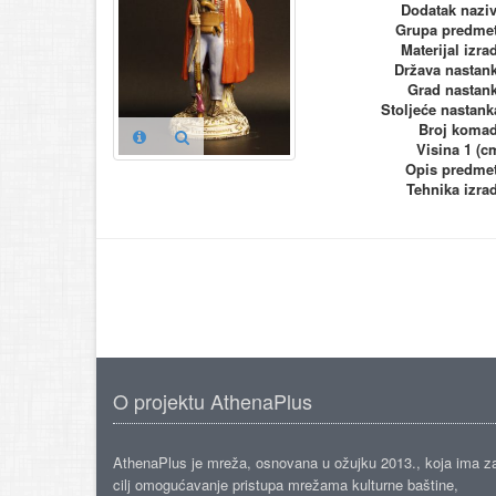
Dodatak nazi
Grupa predme
Materijal izra
Država nastan
Grad nastan
Stoljeće nastank
Broj koma
Visina 1 (c
Opis predme
Tehnika izra
O projektu AthenaPlus
AthenaPlus je mreža, osnovana u ožujku 2013., koja ima z
cilj omogućavanje pristupa mrežama kulturne baštine,