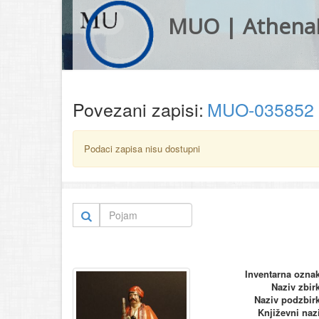
MUO | Athena
Povezani zapisi:
MUO-035852
Podaci zapisa nisu dostupni
Inventarna ozna
Naziv zbir
Naziv podzbir
Književni naz