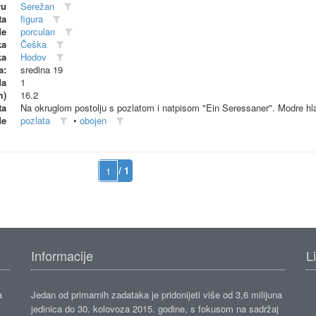
vu
Serežan
ta
figura
de
porculan
ka
Češka
ka
Hodov
a:
sredina 19
da
1
m)
16.2
ta
Na okruglom postolju s pozlatom i natpisom "Ein Seressaner". Modre hlač
de
pozlata
•
obojen
/ 1
Informacije
L
a
Jedan od primarnih zadataka je pridonijeti više od 3,6 milijuna
jedinica do 30. kolovoza 2015. godine, s fokusom na sadržaj