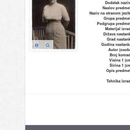
Dodatak nazi
Naslov predme
Naziv na stranom jezi
Grupa predme
Podgrupa predme
Materijal izra
Država nastan
Grad nastan
Godina nastank
Autor (osob
Broj koma
Visina 1 (c
Širina 1 (c
Opis predme
Tehnika izra