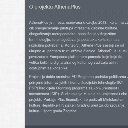
O projektu AthenaPlus
AthenaPlus je mreža, osnovana u ožujku 2013., koja ima z
cilj omogućavanje pristupa mrežama kulturne baštine,
obogaćivanje metapodataka, poboljšanje višejezične
terminologije, te prilagođavanje podataka korisnicima s
različitim potrebama. Konzorcij Athene Plus sastoji se od
ukupno 40 partnera iz 21 države članice. AthenaPlus je us
povezana s Europeana platformom pomoću koje koje će
veliku količinu digitaliziranog kulturnog sadržaja učiniti
dostupnim za korisnike.
Projekt je dobio sredstva EU Programa podrške politikama 
primjenu informacijskih i komunikacijskih tehnologije (ICT
PSP) kao dijela Okvirnog programa za konkurentnost i
inovativnost (CIP). Sudjelovanje Muzeja za umjetnost i obrt
projektu Partage Plus financijski će podržati Ministarstvo
kulture Republike Hrvatske i Gradski ured za obrazovanje,
kulturu i šport grada Zagreba.