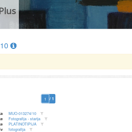
Plus
/10
/ 1
ka
MUO-013274/10
ke
Fotografija - starija
ke
PLATINOTIPIJA
iv
fotografija