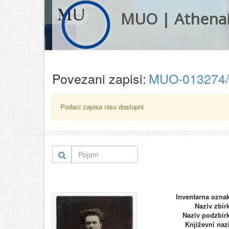
MUO | Athena
Povezani zapisi:
MUO-013274
Podaci zapisa nisu dostupni
Inventarna ozna
Naziv zbir
Naziv podzbir
Književni naz