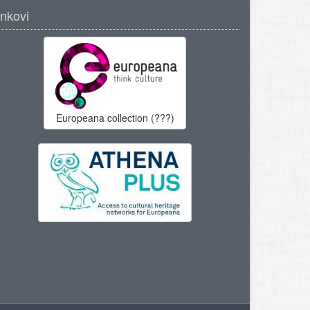
inkovi
Europeana collection (???)