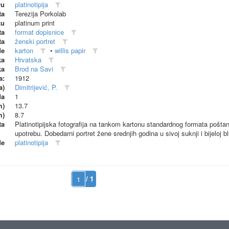
vu
platinotipija
ta
Terezija Porkolab
ku
platinum print
ta
format dopisnice
ta
ženski portret
de
karton
•
willis papir
ka
Hrvatska
ka
Brod na Savi
a:
1912
a)
Dimitrijević, P.
da
1
m)
13.7
m)
8.7
ta
Platinotipijska fotografija na tankom kartonu standardnog formata pošta
upotrebu. Dobedarni portret žene srednjih godina u sivoj suknji i bijeloj bl
de
platinotipija
/ 1