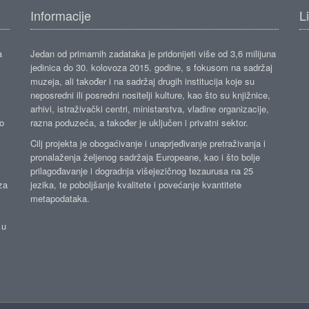
Informacije
L
a
Jedan od primarnih zadataka je pridonijeti više od 3,6 milijuna
jedinica do 30. kolovoza 2015. godine, s fokusom na sadržaj
muzeja, ali također i na sadržaj drugih institucija koje su
neposredni ili posredni nositelji kulture, kao što su knjižnice,
arhivi, istraživački centri, ministarstva, vladine organizacije,
ko
razna poduzeća, a također je uključen i privatni sektor.
Cilj projekta je obogaćivanje i unaprjeđivanje pretraživanja i
pronalaženja željenog sadržaja Europeane, kao i što bolje
prilagođavanje i dogradnja višejezičnog tezaurusa na 25
za
jezika, te poboljšanje kvalitete i povećanje kvantitete
metapodataka.
 u