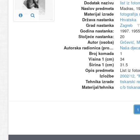
Dodatak nazivu
list iz fo
Naslov predmeta
Madras, 19
Materijal izrade
fotografija
Država nastanka
Hrvatska
Grad nastanka
Zagreb
Godina nastanka:
1997. 1955
Stoljeće nastanka:
20
Autor (osoba)
Grčević, M
Autorska radionica (proizvođač)
Naša djeca
Broj komada
1
Visina 1 (cm)
34
Širina 1 (cm)
31.5
Opis predmeta
List iz fo
Izložbe
2002/12, "
Tehnika izrade
tiskarski r
Materijal/tehnika
c/b tiskana