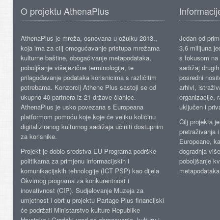
O projektu AthenaPlus
Informacij
AthenaPlus je mreža, osnovana u ožujku 2013.,
Jedan od prima
koja ima za cilj omogućavanje pristupa mrežama
3,6 milijuna j
kulturne baštine, obogaćivanje metapodataka,
s fokusom na s
poboljšanje višejezične terminologije, te
sadržaj drugih 
prilagođavanje podataka korisnicima s različitim
posredni nosite
potrebama. Konzorcij Athene Plus sastoji se od
arhivi, istraži
ukupno 40 partnera iz 21 države članice.
organizacije, 
AthenaPlus je usko povezana s Europeana
uključen i priv
platformom pomoću koje koje će veliku količinu
Cilj projekta 
digitaliziranog kulturnog sadržaja učiniti dostupnim
pretraživanja 
za korisnike.
Europeane, kao
Projekt je dobio sredstva EU Programa podrške
dogradnja više
politikama za primjenu informacijskih i
poboljšanje kv
komunikacijskih tehnologije (ICT PSP) kao dijela
metapodataka
Okvirnog programa za konkurentnost i
inovativnost (CIP). Sudjelovanje Muzeja za
umjetnost i obrt u projektu Partage Plus financijski
će podržati Ministarstvo kulture Republike
Hrvatske i Gradski ured za obrazovanje, kulturu i