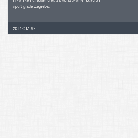
šport grada Zagreba.
2014 © MUO