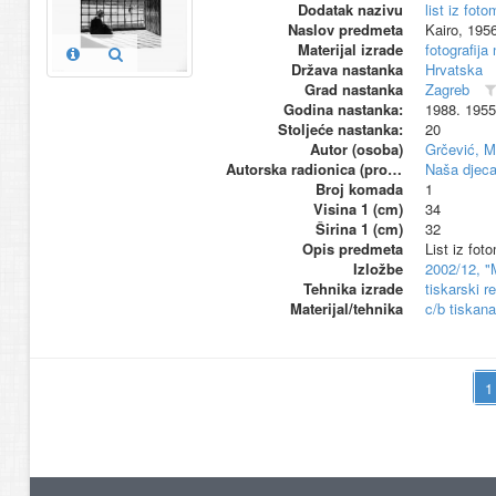
Dodatak nazivu
list iz fo
Naslov predmeta
Kairo, 1956
Materijal izrade
fotografija
Država nastanka
Hrvatska
Grad nastanka
Zagreb
Godina nastanka:
1988. 1955
Stoljeće nastanka:
20
Autor (osoba)
Grčević, M
Autorska radionica (proizvođač)
Naša djeca
Broj komada
1
Visina 1 (cm)
34
Širina 1 (cm)
32
Opis predmeta
List iz fo
Izložbe
2002/12, "
Tehnika izrade
tiskarski r
Materijal/tehnika
c/b tiskana