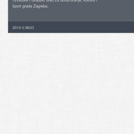
šport grada Zagreba.
2014 © MUO