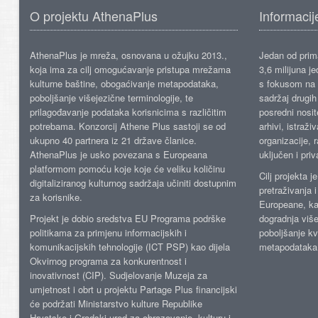
O projektu AthenaPlus
Informacij
AthenaPlus je mreža, osnovana u ožujku 2013.,
Jedan od prima
koja ima za cilj omogućavanje pristupa mrežama
3,6 milijuna j
kulturne baštine, obogaćivanje metapodataka,
s fokusom na s
poboljšanje višejezične terminologije, te
sadržaj drugih 
prilagođavanje podataka korisnicima s različitim
posredni nosite
potrebama. Konzorcij Athene Plus sastoji se od
arhivi, istraži
ukupno 40 partnera iz 21 države članice.
organizacije, 
AthenaPlus je usko povezana s Europeana
uključen i priv
platformom pomoću koje koje će veliku količinu
Cilj projekta 
digitaliziranog kulturnog sadržaja učiniti dostupnim
pretraživanja 
za korisnike.
Europeane, kao
Projekt je dobio sredstva EU Programa podrške
dogradnja više
politikama za primjenu informacijskih i
poboljšanje kv
komunikacijskih tehnologije (ICT PSP) kao dijela
metapodataka
Okvirnog programa za konkurentnost i
inovativnost (CIP). Sudjelovanje Muzeja za
umjetnost i obrt u projektu Partage Plus financijski
će podržati Ministarstvo kulture Republike
Hrvatske i Gradski ured za obrazovanje, kulturu i