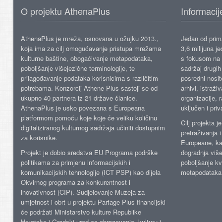
O projektu AthenaPlus
Informacij
AthenaPlus je mreža, osnovana u ožujku 2013.,
Jedan od prima
koja ima za cilj omogućavanje pristupa mrežama
3,6 milijuna j
kulturne baštine, obogaćivanje metapodataka,
s fokusom na s
poboljšanje višejezične terminologije, te
sadržaj drugih 
prilagođavanje podataka korisnicima s različitim
posredni nosite
potrebama. Konzorcij Athene Plus sastoji se od
arhivi, istraži
ukupno 40 partnera iz 21 države članice.
organizacije, 
AthenaPlus je usko povezana s Europeana
uključen i priv
platformom pomoću koje koje će veliku količinu
Cilj projekta 
digitaliziranog kulturnog sadržaja učiniti dostupnim
pretraživanja 
za korisnike.
Europeane, kao
Projekt je dobio sredstva EU Programa podrške
dogradnja više
politikama za primjenu informacijskih i
poboljšanje kv
komunikacijskih tehnologije (ICT PSP) kao dijela
metapodataka
Okvirnog programa za konkurentnost i
inovativnost (CIP). Sudjelovanje Muzeja za
umjetnost i obrt u projektu Partage Plus financijski
će podržati Ministarstvo kulture Republike
Hrvatske i Gradski ured za obrazovanje, kulturu i