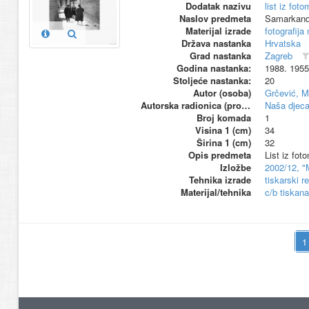
Dodatak nazivu
list iz fo
Naslov predmeta
Samarkand
Materijal izrade
fotografija
Država nastanka
Hrvatska
Grad nastanka
Zagreb
Godina nastanka:
1988. 1955
Stoljeće nastanka:
20
Autor (osoba)
Grčević, M
Autorska radionica (proizvođač)
Naša djeca
Broj komada
1
Visina 1 (cm)
34
Širina 1 (cm)
32
Opis predmeta
List iz fo
Izložbe
2002/12, "
Tehnika izrade
tiskarski r
Materijal/tehnika
c/b tiskana