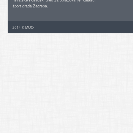
šport grada Zagreba.
2014 © MUO